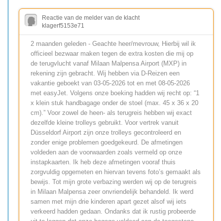
Reactie van de melder van de klacht
klagerf5153e71
2 maanden geleden - Geachte heer/mevrouw, Hierbij wil ik
officieel bezwaar maken tegen de extra kosten die mij op
de terugvlucht vanaf Milaan Malpensa Airport (MXP) in
rekening zijn gebracht. Wij hebben via D-Reizen een
vakantie geboekt van 03-05-2026 tot en met 08-05-2026
met easyJet. Volgens onze boeking hadden wij recht op: “1
x klein stuk handbagage onder de stoel (max. 45 x 36 x 20
cm).” Voor zowel de heen- als terugreis hebben wij exact
dezelfde kleine trolleys gebruikt. Voor vertrek vanuit
Düsseldorf Airport zijn onze trolleys gecontroleerd en
zonder enige problemen goedgekeurd. De afmetingen
voldeden aan de voorwaarden zoals vermeld op onze
instapkaarten. Ik heb deze afmetingen vooraf thuis
zorgvuldig opgemeten en hiervan tevens foto’s gemaakt als
bewijs. Tot mijn grote verbazing werden wij op de terugreis
in Milaan Malpensa zeer onvriendelijk behandeld. Ik werd
samen met mijn drie kinderen apart gezet alsof wij iets
verkeerd hadden gedaan. Ondanks dat ik rustig probeerde