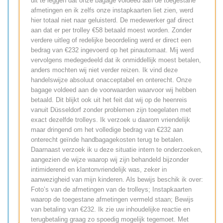
uit te leggen dat onze bagage voldeed aan de toegestane
afmetingen en ik zelfs onze instapkaarten liet zien, werd
hier totaal niet naar geluisterd. De medewerker gaf direct
aan dat er per trolley €58 betaald moest worden. Zonder
verdere uitleg of redelijke beoordeling werd er direct een
bedrag van €232 ingevoerd op het pinautomaat. Mij werd
vervolgens medegedeeld dat ik onmiddellijk moest betalen,
anders mochten wij niet verder reizen. Ik vind deze
handelswijze absoluut onacceptabel en onterecht. Onze
bagage voldeed aan de voorwaarden waarvoor wij hebben
betaald. Dit blijkt ook uit het feit dat wij op de heenreis
vanuit Düsseldorf zonder problemen zijn toegelaten met
exact dezelfde trolleys. Ik verzoek u daarom vriendelijk
maar dringend om het volledige bedrag van €232 aan
onterecht geïnde handbagagekosten terug te betalen.
Daarnaast verzoek ik u deze situatie intern te onderzoeken,
aangezien de wijze waarop wij zijn behandeld bijzonder
intimiderend en klantonvriendelijk was, zeker in
aanwezigheid van mijn kinderen. Als bewijs beschik ik over:
Foto’s van de afmetingen van de trolleys; Instapkaarten
waarop de toegestane afmetingen vermeld staan; Bewijs
van betaling van €232. Ik zie uw inhoudelijke reactie en
terugbetaling graag zo spoedig mogelijk tegemoet. Met