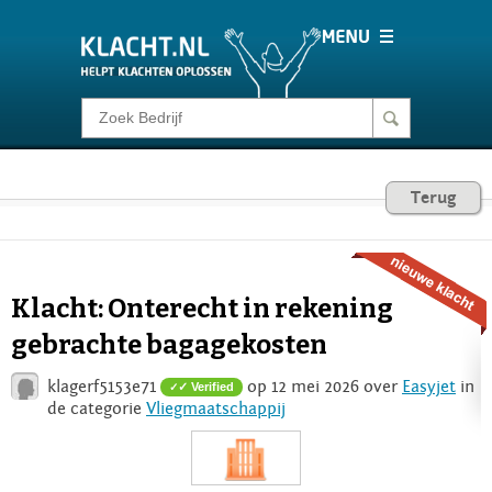
Klacht melden
Consumentenrecht
Terug
Barometer
Klacht: Onterecht in rekening
Voor Bedrijven
gebrachte bagagekosten
klagerf5153e71
op 12 mei 2026 over
Easyjet
in
✓ Verified
Login
de categorie
Vliegmaatschappij