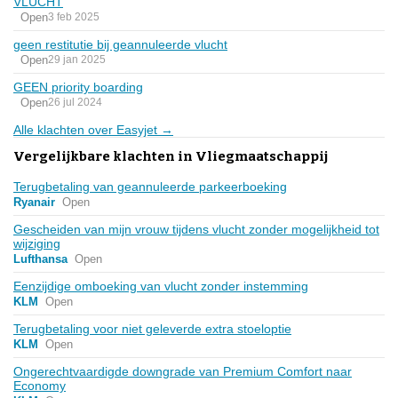
VLUCHT
Open
3 feb 2025
geen restitutie bij geannuleerde vlucht
Open
29 jan 2025
GEEN priority boarding
Open
26 jul 2024
Alle klachten over Easyjet →
Vergelijkbare klachten in Vliegmaatschappij
Terugbetaling van geannuleerde parkeerboeking
Ryanair
Open
Gescheiden van mijn vrouw tijdens vlucht zonder mogelijkheid tot
wijziging
Lufthansa
Open
Eenzijdige omboeking van vlucht zonder instemming
KLM
Open
Terugbetaling voor niet geleverde extra stoeloptie
KLM
Open
Ongerechtvaardigde downgrade van Premium Comfort naar
Economy