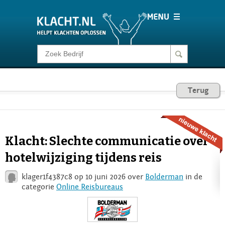
Klacht melden
Consumentenrecht
Terug
Barometer
Klacht: Slechte communicatie over
Voor Bedrijven
hotelwijziging tijdens reis
klager1f4387c8 op 10 juni 2026 over
Bolderman
in de
Login
categorie
Online Reisbureaus