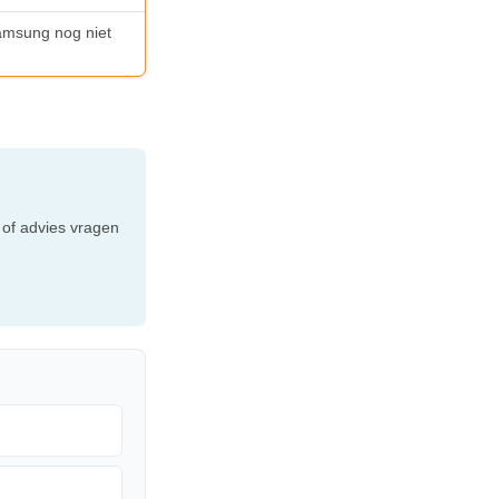
Samsung nog niet
e
 of advies vragen