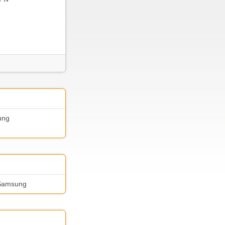
ung
r Samsung