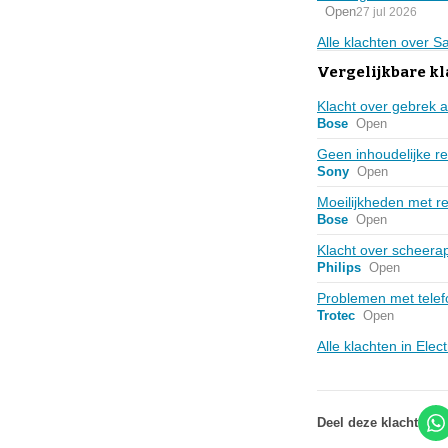
Open
27 jul 2026
Alle klachten over
Vergelijkbare kl
Klacht over gebrek 
Bose
Open
Geen inhoudelijke re
Sony
Open
Moeilijkheden met r
Bose
Open
Klacht over scheera
Philips
Open
Problemen met telefo
Trotec
Open
Alle klachten in Ele
Deel deze klacht