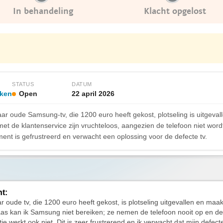
In behandeling
Klacht opgelost
STATUS
DATUM
rken
Open
22 april 2026
aar oude Samsung-tv, die 1200 euro heeft gekost, plotseling is uitgeval
et de klantenservice zijn vruchteloos, aangezien de telefoon niet w
ent is gefrustreerd en verwacht een oplossing voor de defecte tv.
ht:
ar oude tv, die 1200 euro heeft gekost, is plotseling uitgevallen en maa
aas kan ik Samsung niet bereiken; ze nemen de telefoon nooit op en 
e werkt ook niet. Dit is zeer frustrerend en ik verwacht dat mijn defecte