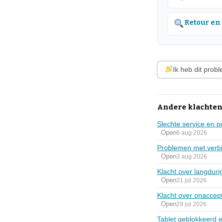
Retour en
Ik heb dit prob
Andere klachte
Slechte service en 
Open
6 aug 2026
Problemen met verbi
Open
3 aug 2026
Klacht over langduri
Open
31 jul 2026
Klacht over onaccep
Open
29 jul 2026
Tablet geblokkeerd 