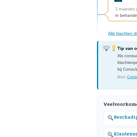
3 maanden 
in behande
Alle klachten 
Tip van 
Als consum
klachtenp
bij ConsuW
Bron:
Consu
Veelvoorkom
Beschadig
Klantens