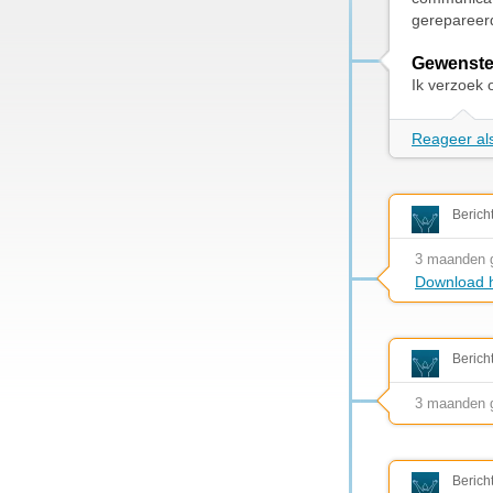
gerepareer
Gewenste
Ik verzoek 
Reageer als
Berich
3 maanden 
Download h
Berich
3 maanden 
Berich