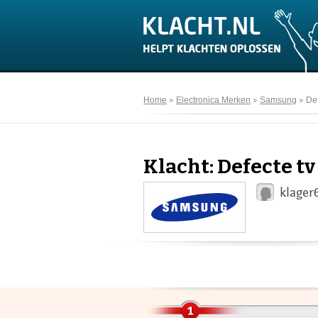
Home
Electronica Merken
Samsung
Def
Klacht: Defecte t
klager