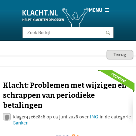
Klacht melden
Consumentenrecht
Terug
Barometer
Klacht: Problemen met wijzigen en
Voor Bedrijven
schrappen van periodieke
betalingen
Login
klager43e6e846 op 03 juni 2026 over
ING
in de categorie
Banken