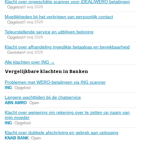
Klacht over ongeschikte scanner voor iDEAL/WERO betalingen
Opgelost
5 aug 2026
Moeilijkheden bij het verkrijgen van persoonlijk contact
Opgelost
5 aug 2026
Teleurstellende service en uitblijven beloning
Opgelost
4 aug 2026
Klacht over afhandeling ingeslikte betaalpas en bereikbaarheid
Gesloten
4 aug 2026
Alle klachten over ING →
Vergelijkbare klachten in Banken
Problemen met WERO-betalingen via ING scanner
ING
Opgelost
Langere wachttijden bij de chatservice
ABN AMRO
Open
Klacht over weigering om rekening over te zetten op naam van
mijn moeder
ING
Opgelost
Klacht over dubbele afschrijving en gebrek aan oplossing
KNAB BANK
Open