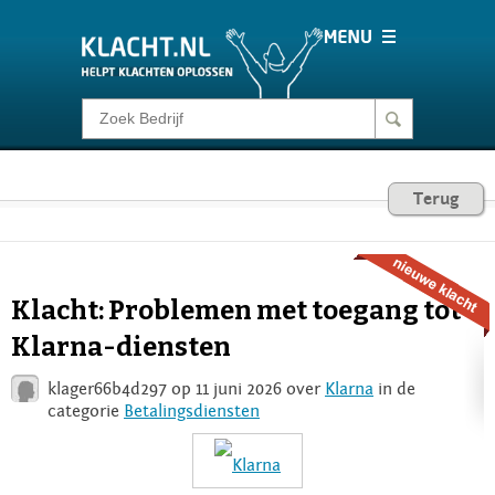
Klacht melden
Consumentenrecht
Terug
Barometer
Klacht: Problemen met toegang tot
Voor Bedrijven
Klarna-diensten
klager66b4d297 op 11 juni 2026 over
Klarna
in de
Login
categorie
Betalingsdiensten