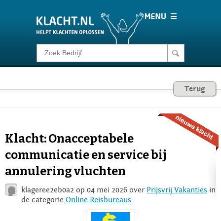
Klacht melden
Consumentenrecht
Terug
Barometer
Klacht: Onacceptabele
Voor Bedrijven
communicatie en service bij
annulering vluchten
Login
klageree2eb0a2 op 04 mei 2026 over
Prijsvrij Vakanties
in
de categorie
Online Reisbureaus