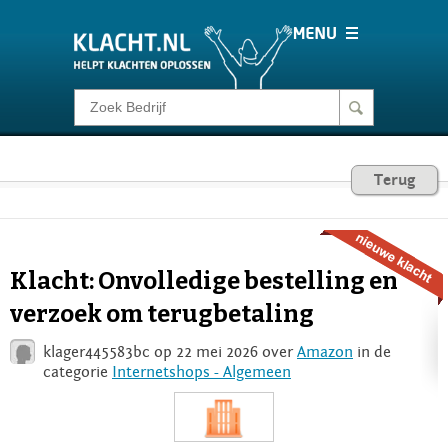
Klacht melden
Consumentenrecht
Terug
Barometer
Klacht: Onvolledige bestelling en
Voor Bedrijven
verzoek om terugbetaling
klager445583bc op 22 mei 2026 over
Amazon
in de
Login
categorie
Internetshops - Algemeen