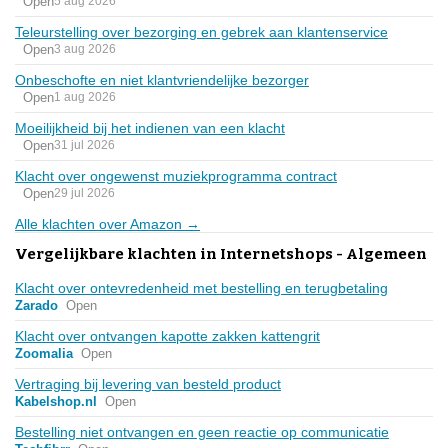
Open
5 aug 2026
Teleurstelling over bezorging en gebrek aan klantenservice
Open
3 aug 2026
Onbeschofte en niet klantvriendelijke bezorger
Open
1 aug 2026
Moeilijkheid bij het indienen van een klacht
Open
31 jul 2026
Klacht over ongewenst muziekprogramma contract
Open
29 jul 2026
Alle klachten over Amazon →
Vergelijkbare klachten in Internetshops - Algemeen
Klacht over ontevredenheid met bestelling en terugbetaling
Zarado
Open
Klacht over ontvangen kapotte zakken kattengrit
Zoomalia
Open
Vertraging bij levering van besteld product
Kabelshop.nl
Open
Bestelling niet ontvangen en geen reactie op communicatie