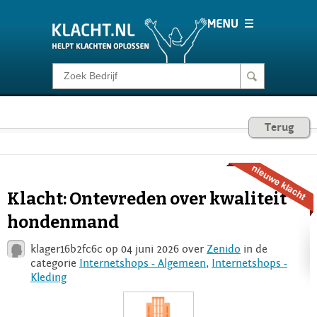
Klacht melden
Consumentenrecht
Terug
Barometer
Klacht: Ontevreden over kwaliteit
Voor Bedrijven
hondenmand
klager16b2fc6c op 04 juni 2026 over
Zenido
in de
Login
categorie
Internetshops - Algemeen
,
Internetshops -
Kleding