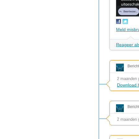
Meld misbr
Reageer als
Berich
2 maanden 
Download h
Berich
2 maanden 