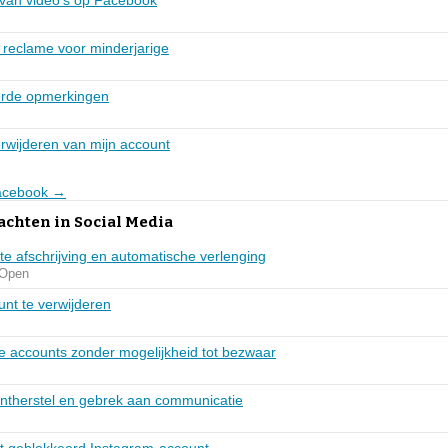
reclame voor minderjarige
erde opmerkingen
rwijderen van mijn account
Facebook →
achten in Social Media
te afschrijving en automatische verlenging
Open
nt te verwijderen
e accounts zonder mogelijkheid tot bezwaar
ntherstel en gebrek aan communicatie
ht geblokkeerd Instagram-account