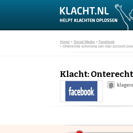
Home
Social Media
Facebook
Onterechte schorsing van mijn account zond
Klacht: Onterecht
klager