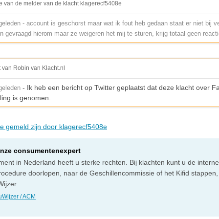
e van de melder van de klacht klagerecf5408e
leden - account is geschorst maar wat ik fout heb gedaan staat er niet bij v
n gevraagd hierom maar ze weigeren het mij te sturen, krijg totaal geen react
t van Robin van Klacht.nl
- Ik heb een bericht op Twitter geplaatst dat deze klacht over 
geleden
ling is genomen.
die gemeld zijn door klagerecf5408e
onze consumentenexpert
ent in Nederland heeft u sterke rechten. Bij klachten kunt u de intern
rocedure doorlopen, naar de Geschillencommissie of het Kifid stappen,
ijzer.
Wijzer / ACM