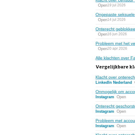
Open
19 jul 2026
Ongepaste seksuele 
Open
14 jul 2026
Onterecht geblokke
Open
16 jun 2026
Probleem met het ve
Open
20 apr 2026
Alle klachten over 
Vergelijkbare kl
Klacht over onterech
LinkedIn Nederland
Onmogelijk om accou
Instagram
Open
Onterecht geschorst
Instagram
Open
Probleem met accou
Instagram
Open
Klacht over onterec