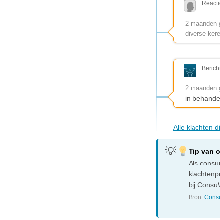
Reacti
2 maanden ge
diverse kere
Berich
2 maanden 
in behande
Alle klachten 
Tip van 
Als consum
klachtenp
bij ConsuW
Bron:
Consu