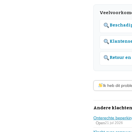
Veelvoorkome
Beschadig
Klantense
Retour en
Ik heb dit prob
Andere klachten
Onterechte beperkin
Open
21 jul 2026
Klacht over censuur