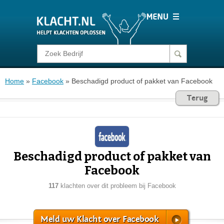
Klacht melden
Home
»
Facebook
»
Beschadigd product of pakket van Facebook
Consumentenrecht
Terug
Barometer
Voor Bedrijven
Beschadigd product of pakket van
Facebook
Login
117
klachten over dit probleem bij Facebook
Meld uw Klacht over Facebook