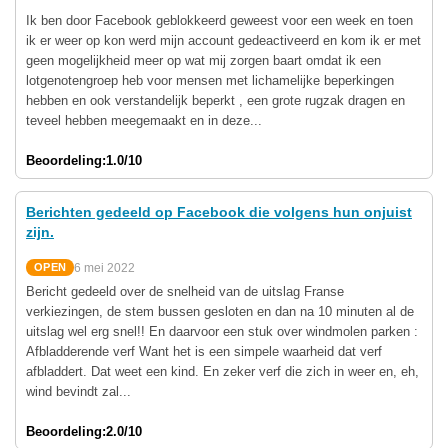
Ik ben door Facebook geblokkeerd geweest voor een week en toen
ik er weer op kon werd mijn account gedeactiveerd en kom ik er met
geen mogelijkheid meer op wat mij zorgen baart omdat ik een
lotgenotengroep heb voor mensen met lichamelijke beperkingen
hebben en ook verstandelijk beperkt , een grote rugzak dragen en
teveel hebben meegemaakt en in deze...
Beoordeling:
1.0/10
Berichten gedeeld op Facebook die volgens hun onjuist
zijn.
6 mei 2022
OPEN
Bericht gedeeld over de snelheid van de uitslag Franse
verkiezingen, de stem bussen gesloten en dan na 10 minuten al de
uitslag wel erg snel!! En daarvoor een stuk over windmolen parken :
Afbladderende verf Want het is een simpele waarheid dat verf
afbladdert. Dat weet een kind. En zeker verf die zich in weer en, eh,
wind bevindt zal...
Beoordeling:
2.0/10