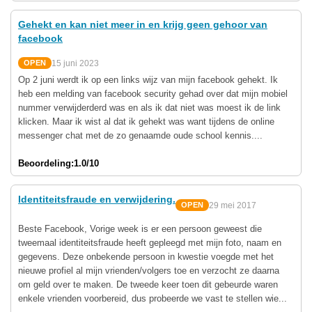
Gehekt en kan niet meer in en krijg geen gehoor van
facebook
15 juni 2023
OPEN
Op 2 juni werdt ik op een links wijz van mijn facebook gehekt. Ik
heb een melding van facebook security gehad over dat mijn mobiel
nummer verwijderderd was en als ik dat niet was moest ik de link
klicken. Maar ik wist al dat ik gehekt was want tijdens de online
messenger chat met de zo genaamde oude school kennis....
Beoordeling:
1.0/10
Identiteitsfraude en verwijdering.
29 mei 2017
OPEN
Beste Facebook, Vorige week is er een persoon geweest die
tweemaal identiteitsfraude heeft gepleegd met mijn foto, naam en
gegevens. Deze onbekende persoon in kwestie voegde met het
nieuwe profiel al mijn vrienden/volgers toe en verzocht ze daarna
om geld over te maken. De tweede keer toen dit gebeurde waren
enkele vrienden voorbereid, dus probeerde we vast te stellen wie...