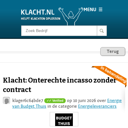
Klacht melden
Consumentenrecht
Terug
Barometer
Klacht: Onterechte incasso zonder
Voor Bedrijven
contract
klager6c64bde7
op 10 juni 2026 over
Energie
✓ Verified
Login
van Budget Thuis
in de categorie
Energieleveranciers