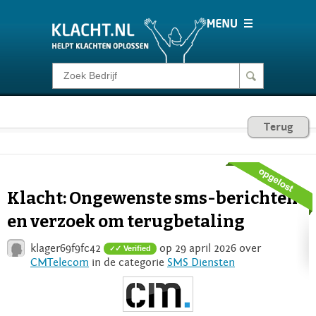
Klacht melden
Consumentenrecht
Terug
Barometer
Klacht: Ongewenste sms-berichten
Voor Bedrijven
en verzoek om terugbetaling
klager69f9fc42
op 29 april 2026 over
✓ Verified
Login
CMTelecom
in de categorie
SMS Diensten