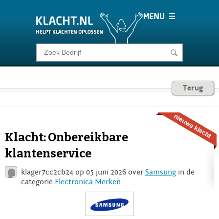
Klacht melden
Consumentenrecht
Terug
Barometer
Klacht: Onbereikbare
Voor Bedrijven
klantenservice
klager7cc2cb24 op 05 juni 2026 over
Samsung
in de
Login
categorie
Electronica Merken