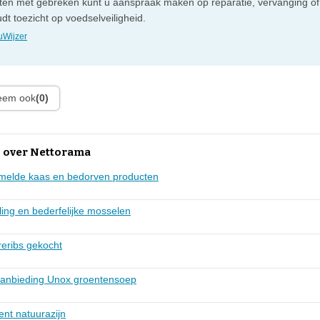
cten met gebreken kunt u aanspraak maken op reparatie, vervanging of
t toezicht op voedselveiligheid.
Wijzer
leem ook
(0)
 over Nettorama
mmelde kaas en bedorven producten
ng en bederfelijke mosselen
reribs gekocht
j aanbieding Unox groentensoep
ent natuurazijn