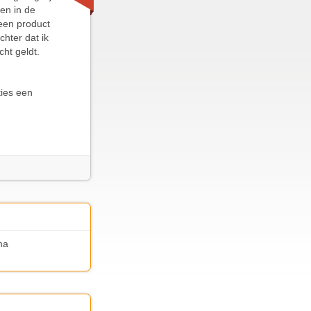
wen in de
 een product
chter dat ik
cht geldt.
ties een
ma