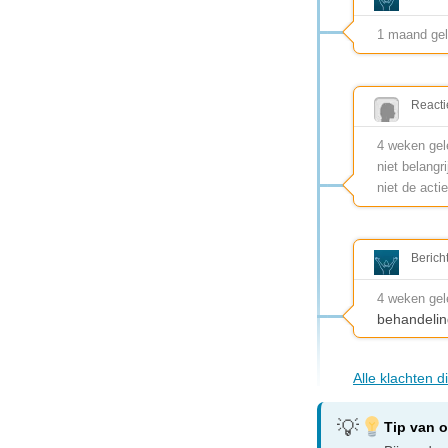
1 maand ge
Reacti
4 weken gel
niet belangr
niet de actie
Berich
4 weken ge
behandelin
Alle klachten 
Tip van 