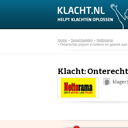
Home
Supermarkten
Nettorama
Onterechte prijzen in folders en gebrek aan
Klacht: Onterecht
klager