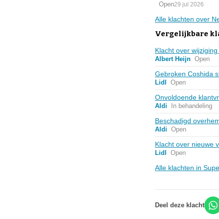
Open
29 jul 2026
Alle klachten over 
Vergelijkbare k
Klacht over wijzigi
Albert Heijn
Open
Gebroken Coshida st
Lidl
Open
Onvoldoende klantvri
Aldi
In behandeling
Beschadigd overhemd
Aldi
Open
Klacht over nieuwe v
Lidl
Open
Alle klachten in Su
Deel deze klacht