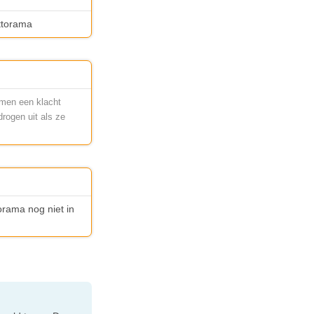
ettorama
 men een klacht
drogen uit als ze
orama nog niet in