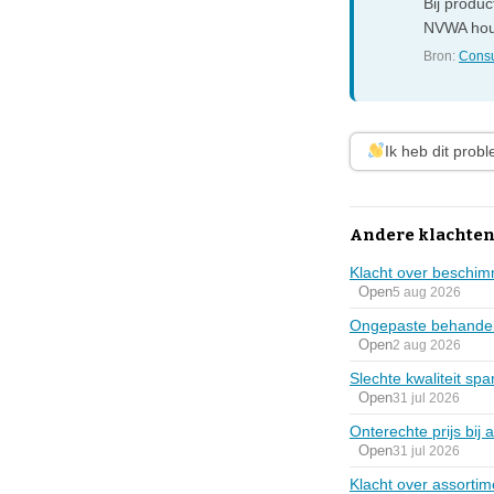
Bij produ
NVWA houd
Bron:
Consu
Ik heb dit prob
Andere klachten
Klacht over beschi
Open
5 aug 2026
Ongepaste behandeli
Open
2 aug 2026
Slechte kwaliteit spa
Open
31 jul 2026
Onterechte prijs bi
Open
31 jul 2026
Klacht over assortim