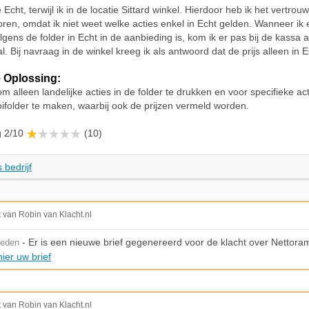
e Echt, terwijl ik in de locatie Sittard winkel. Hierdoor heb ik het vertrou
loren, omdat ik niet weet welke acties enkel in Echt gelden. Wanneer ik
gens de folder in Echt in de aanbieding is, kom ik er pas bij de kassa a
l. Bij navraag in de winkel kreeg ik als antwoord dat de prijs alleen in E
 Oplossing:
om alleen landelijke acties in de folder te drukken en voor specifieke ac
oifolder te maken, waarbij ook de prijzen vermeld worden.
g 2/10
(10)
 bedrijf
t van Robin van Klacht.nl
- Er is een nieuwe brief gegenereerd voor de klacht over Nettora
leden
ier uw brief
t van Robin van Klacht.nl