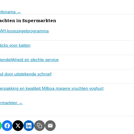
Nettorama →
lachten in Supermarkten
ng AH-koopzegelprogramma
icks voor katten
endelijkheid en slechte service
 door uitstekende schroef
erpakking en kwaliteit Milboa magere vruchten yoghurt
permarkten →