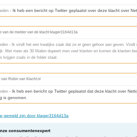
- Ik heb een bericht op Twitter geplaatst over deze klacht over N
leden
e van de melder van de klacht klager3164d13a
eden - Ik vindt het een kwalijke zaak dat ze er geen gehoor aan geven. Vindt
ijk. Met meer als 30 filialen dupeert men veel klanten en komen de klanten be
s krijgen zoals in de folder staat.
t van Robin van Klacht.nl
- Ik heb een bericht op Twitter geplaatst dat deze klacht over Nett
leden
g is genomen.
die gemeld zijn door klager3164d13a
onze consumentenexpert