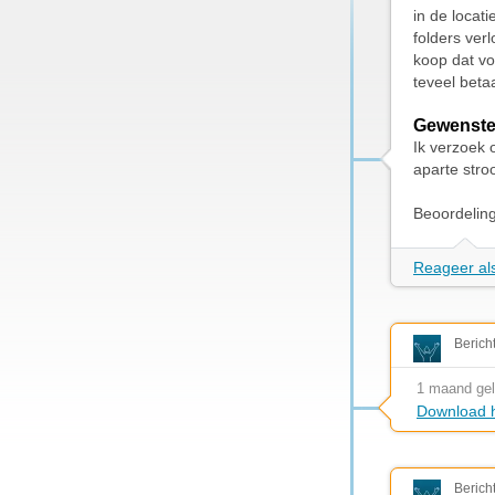
in de locati
folders ver
koop dat vol
teveel betaa
Gewenste
Ik verzoek 
aparte stro
Beoordelin
Reageer als
Berich
1 maand ge
Download h
Berich