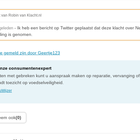
t van Robin van Klacht.nl
- Ik heb een bericht op Twitter geplaatst dat deze klacht over N
geleden
ling is genomen.
die gemeld zijn door Geertje123
onze consumentenexpert
cten met gebreken kunt u aanspraak maken op reparatie, vervanging of
t toezicht op voedselveiligheid.
Wijzer
leem ook
(0)