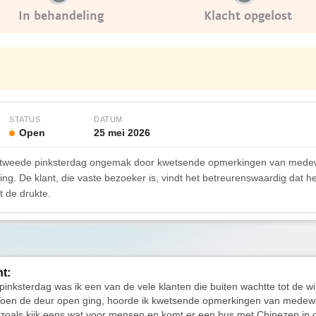
In behandeling
Klacht opgelost
STATUS
DATUM
Open
25 mei 2026
 tweede pinksterdag ongemak door kwetsende opmerkingen van medewerk
ing. De klant, die vaste bezoeker is, vindt het betreurenswaardig dat 
et de drukte.
ht:
inksterdag was ik een van de vele klanten die buiten wachtte tot de wi
Toen de deur open ging, hoorde ik kwetsende opmerkingen van medew
 zoals kijk eens wat voor mensen en komt er een bus met Chinezen in d