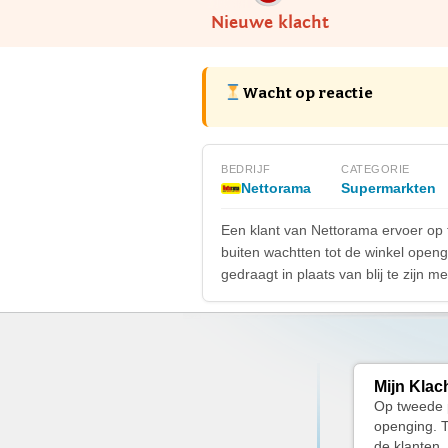
Nieuwe klacht
Wacht op reactie
BEDRIJF
CATEGORIE
Nettorama
Supermarkten
Een klant van Nettorama ervoer op
buiten wachtten tot de winkel openg
gedraagt in plaats van blij te zijn m
Mijn Klac
Op tweede p
openging. 
de klanten,