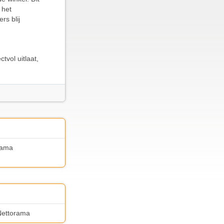
 het
rs blij
tvol uitlaat,
rama
 Nettorama