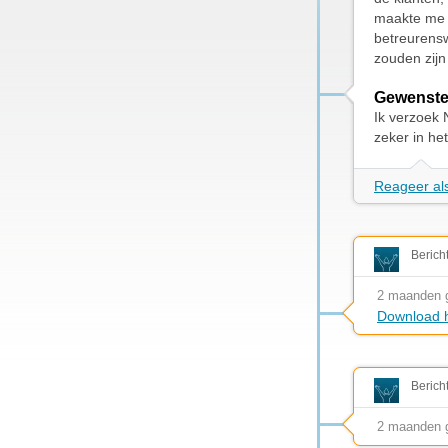
maakte me z
betreurensw
zouden zijn
Gewenste
Ik verzoek 
zeker in het
Reageer als
Berich
2 maanden 
Download h
Berich
2 maanden 