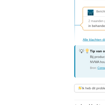
Berich
2 maanden 
in behande
Alle klachten 
Tip van 
Bij produ
NVWA houd
Bron:
Consu
Ik heb dit prob