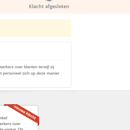
Klacht afgesloten
ers over klanten terwijl zij
het personeel zich op deze manier
nkel
erkers over
e winkel. Dit