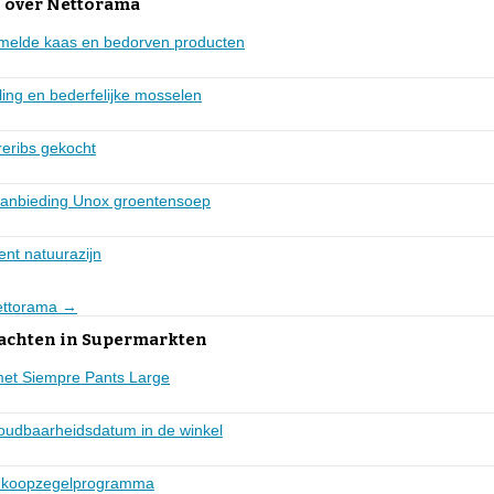
 over Nettorama
mmelde kaas en bedorven producten
ng en bederfelijke mosselen
reribs gekocht
j aanbieding Unox groentensoep
ent natuurazijn
Nettorama →
lachten in Supermarkten
met Siempre Pants Large
oudbaarheidsdatum in de winkel
ng koopzegelprogramma