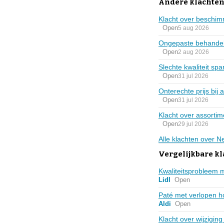
Andere klachten
Klacht over beschi
Open
5 aug 2026
Ongepaste behandeli
Open
2 aug 2026
Slechte kwaliteit spa
Open
31 jul 2026
Onterechte prijs bi
Open
31 jul 2026
Klacht over assortim
Open
29 jul 2026
Alle klachten over 
Vergelijkbare k
Kwaliteitsprobleem 
Lidl
Open
Paté met verlopen h
Aldi
Open
Klacht over wijzigi