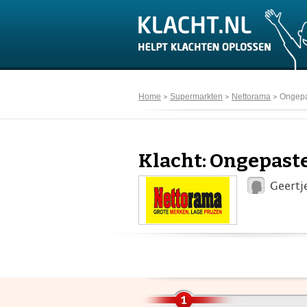
Home
Supermarkten
Nettorama
Ongepa
Klacht: Ongepast
Geertj