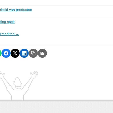
rheid van producten
eding spek
permarkten →