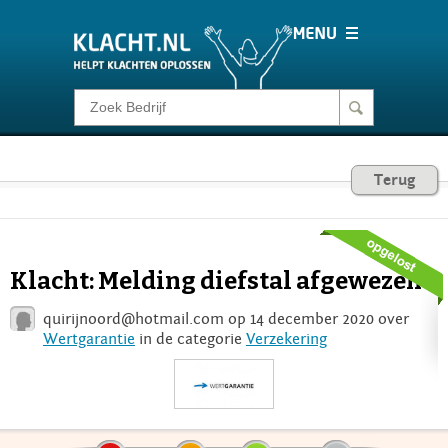
Klacht melden
Consumentenrecht
Terug
Barometer
Klacht: Melding diefstal afgewezen
Voor Bedrijven
quirijnoord@hotmail.com
op 14 december 2020 over
Wertgarantie
in de categorie
Verzekering
Login