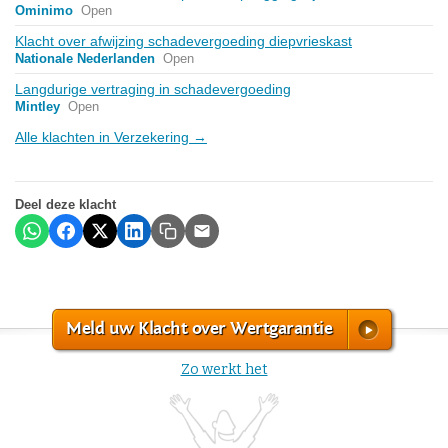
Ominimo
Open
Klacht over afwijzing schadevergoeding diepvrieskast
Nationale Nederlanden
Open
Langdurige vertraging in schadevergoeding
Mintley
Open
Alle klachten in Verzekering →
Deel deze klacht
Meld uw Klacht over Wertgarantie
Zo werkt het