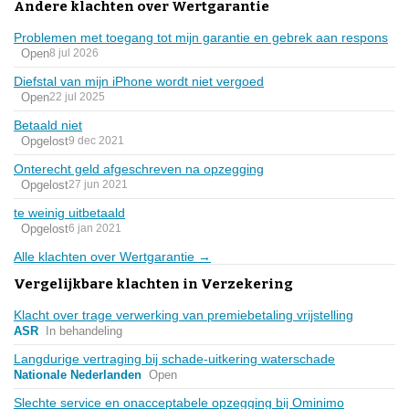
Andere klachten over Wertgarantie
Problemen met toegang tot mijn garantie en gebrek aan respons
Open
8 jul 2026
Diefstal van mijn iPhone wordt niet vergoed
Open
22 jul 2025
Betaald niet
Opgelost
9 dec 2021
Onterecht geld afgeschreven na opzegging
Opgelost
27 jun 2021
te weinig uitbetaald
Opgelost
6 jan 2021
Alle klachten over Wertgarantie →
Vergelijkbare klachten in Verzekering
Klacht over trage verwerking van premiebetaling vrijstelling
ASR
In behandeling
Langdurige vertraging bij schade-uitkering waterschade
Nationale Nederlanden
Open
Slechte service en onacceptabele opzegging bij Ominimo