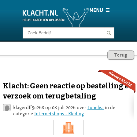
Klacht melden
Consumentenrecht
Terug
Barometer
Klacht: Geen reactie op bestelling en
Voor Bedrijven
verzoek om terugbetaling
klagerdff5e268 op 08 juli 2026 over
Lunelva
in de
Login
categorie
Internetshops - Kleding