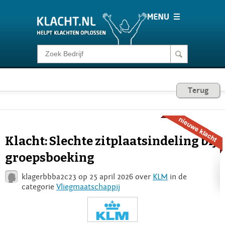
Klacht melden
Consumentenrecht
Terug
Barometer
Klacht: Slechte zitplaatsindeling bij
Voor Bedrijven
groepsboeking
klagerbbba2c23 op 25 april 2026 over
KLM
in de
Login
categorie
Vliegmaatschappij