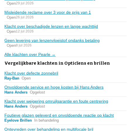
Open
29 jul 2026
Misleidende reclame over 3 voor de prijs van 1
Open
26 jul 2026
Klacht over beschadigde lenzen en lange wachttijd
Open
12 jul 2026
Geen levering van lenzenvloeistof ondanks betaling
Open
8 jul 2026
Alle klachten over Pearle →
Vergelijkbare klachten in Opticïens en brillen
Klacht over defecte zonnebril
Ray-Ban
Open
Onvoldoende service en hoge kosten bij Hans Anders
Hans Anders
Opgelost
Klacht over weigering omruilgarantie en foute centrering
Hans Anders
Opgelost
Foutieve glazen geleverd en onvoldoende reactie op klacht
Eyelove Brillen
In behandeling
Ontevreden over behandeling en multifocale bril