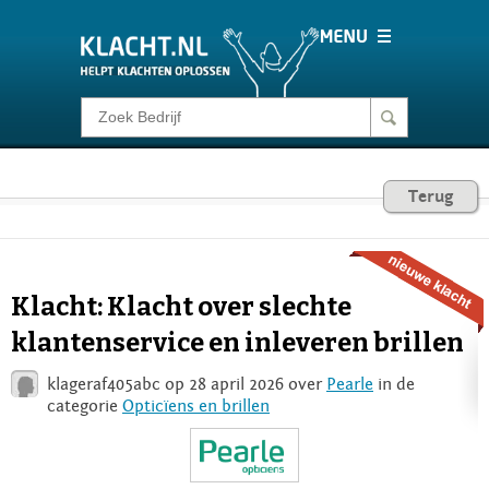
Klacht melden
Consumentenrecht
Terug
Barometer
Klacht: Klacht over slechte
Voor Bedrijven
klantenservice en inleveren brillen
klageraf405abc op 28 april 2026 over
Pearle
in de
Login
categorie
Opticïens en brillen