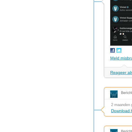
Meld misbr
Reageer als
Berich
2 maanden 
Download h
Berich