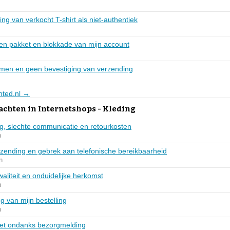
ng van verkocht T-shirt als niet-authentiek
en pakket en blokkade van mijn account
men en geen bevestiging van verzending
inted.nl →
achten in Internetshops - Kleding
ng, slechte communicatie en retourkosten
n
zending en gebrek aan telefonische bereikbaarheid
n
waliteit en onduidelijke herkomst
n
g van mijn bestelling
n
ket ondanks bezorgmelding