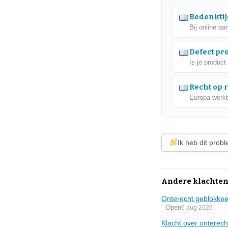
Bedenktij
Bij online aa
Defect pr
Is je product
Recht op 
Europa werkt
Ik heb dit prob
Andere klachten
Onterecht geblokkeer
Open
6 aug 2026
Klacht over onterech