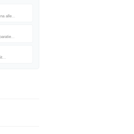
na alle...
aratie...
t...