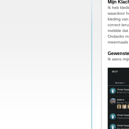
Mijn Klac
Ik heb kled
waardoor he
kleding van 
correct ter
meldde dat 
Ondanks mij
meermaals t
Gewenste
Ik wens mij