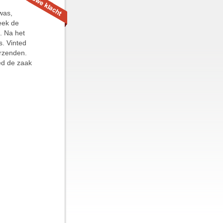
was,
eek de
s. Na het
s. Vinted
erzenden.
ed de zaak