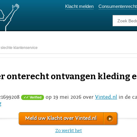
Klacht melden
Consumentenrecht
 slechte klantenservice
er onterecht ontvangen kleding e
21699208
op 19 mei 2026 over
Vinted.nl
in de c
✓ Verified
g
Meld uw Klacht over Vinted.nl
Zo werkt het