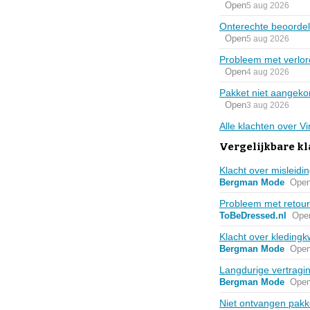
Open
5 aug 2026
Onterechte beoordeli
Open
5 aug 2026
Probleem met verlor
Open
4 aug 2026
Pakket niet aangeko
Open
3 aug 2026
Alle klachten over V
Vergelijkbare kl
Klacht over misleidi
Bergman Mode
Ope
Probleem met retour
ToBeDressed.nl
Ope
Klacht over kledingk
Bergman Mode
Ope
Langdurige vertragin
Bergman Mode
Ope
Niet ontvangen pak