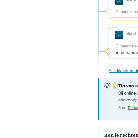
2 maanden 
Berich
2 maanden 
in behande
Alle klachten 
Tip van 
Bij onlin
aankooppr
Bron:
Europ
Ken je rechte