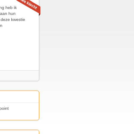
ng heb ik
 aan hun
m deze kwestie
en
point