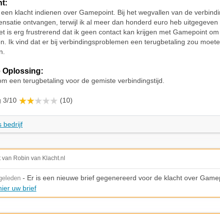
ht:
g een klacht indienen over Gamepoint. Bij het wegvallen van de verbindi
satie ontvangen, terwijl ik al meer dan honderd euro heb uitgegeven
et is erg frustrerend dat ik geen contact kan krijgen met Gamepoint o
n. Ik vind dat er bij verbindingsproblemen een terugbetaling zou moet
n.
 Oplossing:
om een terugbetaling voor de gemiste verbindingstijd.
g 3/10
(10)
 bedrijf
t van Robin van Klacht.nl
- Er is een nieuwe brief gegenereerd voor de klacht over Game
geleden
ier uw brief