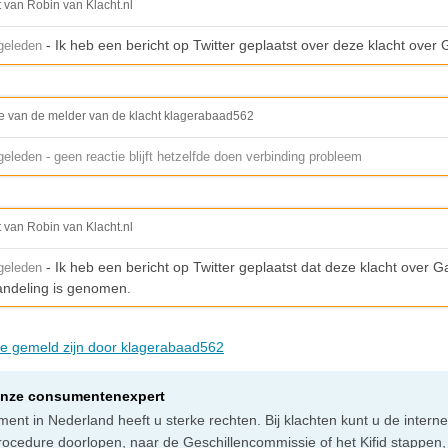
t van Robin van Klacht.nl
- Ik heb een bericht op Twitter geplaatst over deze klacht over
geleden
e van de melder van de klacht klagerabaad562
leden - geen reactie blijft hetzelfde doen verbinding probleem
t van Robin van Klacht.nl
- Ik heb een bericht op Twitter geplaatst dat deze klacht over 
geleden
handeling is genomen.
die gemeld zijn door klagerabaad562
onze consumentenexpert
ent in Nederland heeft u sterke rechten. Bij klachten kunt u de intern
rocedure doorlopen, naar de Geschillencommissie of het Kifid stappen,