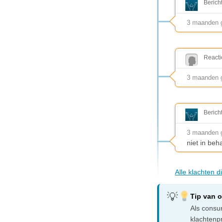
Berich
3 maanden 
Reacti
3 maanden ge
Berich
3 maanden 
niet in be
Alle klachten 
Tip van 
Als consum
klachtenp