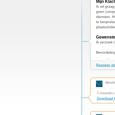
Mijn Klac
Ik wil graa
geen compen
diensten. H
te bespreke
plaatsvinde
Gewenste
Ik verzoek 
Beoordelin
Reageer als
Berich
3 maanden 
Download h