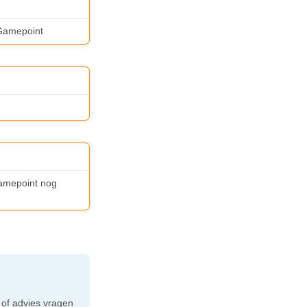
 Gamepoint
Gamepoint nog
e
 of advies vragen