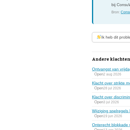
bij ConsuW
Bron:
Consu
Ik heb dit prob
Andere klachten
Ontvangst van vrijda
Open
2 aug 2026
Klacht over strikte
Open
28 jul 2026
Klacht over discrimin
Open
3 jul 2026
Wijziging spelregels 
Open
19 jun 2026
Onterecht blokkade 
Open
13 apr 2026