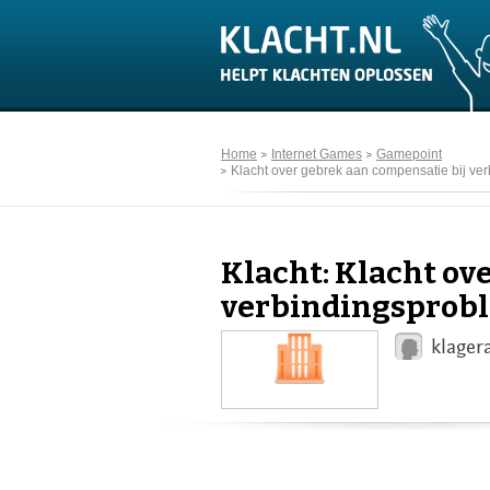
Home
Internet Games
Gamepoint
Klacht over gebrek aan compensatie bij ve
Klacht: Klacht ov
verbindingsprob
klager