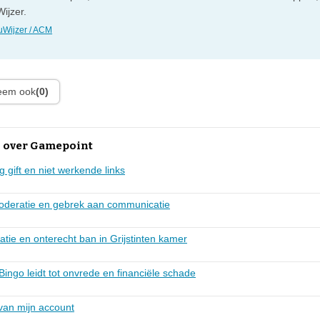
ijzer.
Wijzer / ACM
leem ook
(0)
 over Gamepoint
g gift en niet werkende links
 moderatie en gebrek aan communicatie
atie en onterecht ban in Grijstinten kamer
Bingo leidt tot onvrede en financiële schade
van mijn account