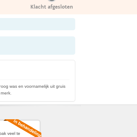
Klacht afgesloten
roog was en voornamelijk uit gruis
 merk.
bak veel te