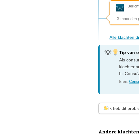
Berich
3 maanden 
Alle klachten 
Tip van 
Als consum
klachtenp
bij ConsuW
Bron:
Consu
Ik heb dit prob
Andere klachten