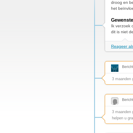
droog en be
het beïnvlo
Gewenste
Ik verzoek 
dit is niet 
Reageer als
Berich
3 maanden 
Berich
3 maanden ge
helpen u gr