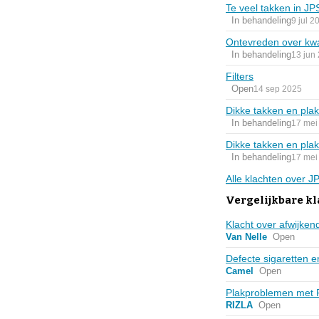
Te veel takken in JP
In behandeling
9 jul 2
Ontevreden over kwal
In behandeling
13 jun
Filters
Open
14 sep 2025
Dikke takken en plak
In behandeling
17 mei
Dikke takken en plak
In behandeling
17 mei
Alle klachten over 
Vergelijkbare kl
Klacht over afwijke
Van Nelle
Open
Defecte sigaretten 
Camel
Open
Plakproblemen met 
RIZLA
Open