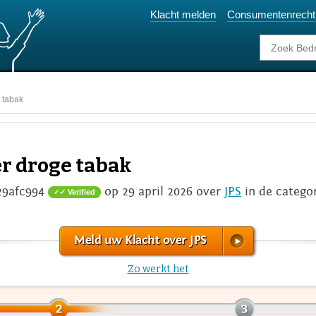
Klacht melden
Consumentenrecht
 tabak
er droge tabak
29afc994
op 29 april 2026 over
JPS
in de catego
✓ Verified
Meld uw Klacht over JPS
Zo werkt het