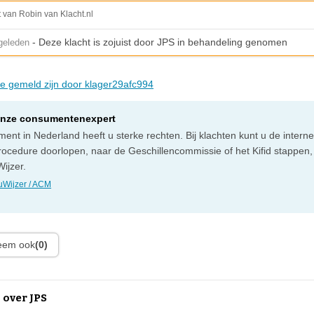
t van Robin van Klacht.nl
- Deze klacht is zojuist door JPS in behandeling genomen
geleden
die gemeld zijn door klager29afc994
onze consumentenexpert
ent in Nederland heeft u sterke rechten. Bij klachten kunt u de intern
rocedure doorlopen, naar de Geschillencommissie of het Kifid stappen,
ijzer.
Wijzer / ACM
leem ook
(0)
 over JPS