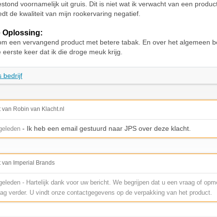
stond voornamelijk uit gruis. Dit is niet wat ik verwacht van een produ
edt de kwaliteit van mijn rookervaring negatief.
 Oplossing:
om een vervangend product met betere tabak. En over het algemeen b
de eerste keer dat ik die droge meuk krijg.
 bedrijf
t van Robin van Klacht.nl
- Ik heb een email gestuurd naar JPS over deze klacht.
geleden
t van Imperial Brands
leden - Hartelijk dank voor uw bericht. We begrijpen dat u een vraag of opm
aag verder. U vindt onze contactgegevens op de verpakking van het product.