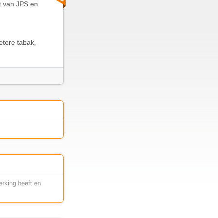
ct van JPS en
etere tabak,
erking heeft en