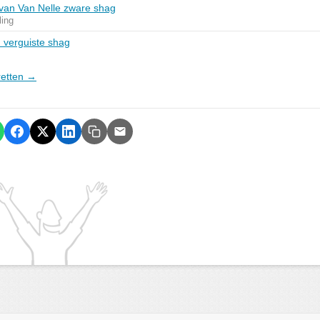
t van Van Nelle zware shag
ling
 verguiste shag
aretten →