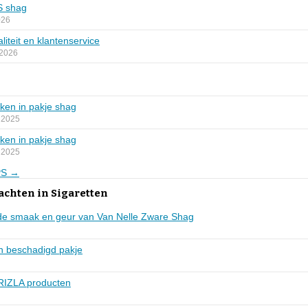
S shag
026
iteit en klantenservice
 2026
ken in pakje shag
 2025
ken in pakje shag
 2025
JPS →
achten in Sigaretten
nde smaak en geur van Van Nelle Zware Shag
en beschadigd pakje
RIZLA producten