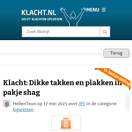
Klacht melden
Consumentenrecht
Terug
Barometer
Klacht: Dikke takken en plakken in
Voor Bedrijven
pakje shag
HellenTeun op 17 mei 2025 over
JPS
in de categorie
Login
Sigaretten