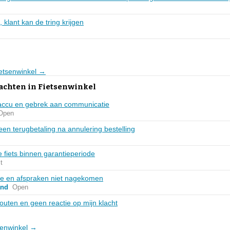
, klant kan de tring krijgen
ietsenwinkel →
achten in Fietsenwinkel
 accu en gebrek aan communicatie
Open
een terugbetaling na annulering bestelling
e fiets binnen garantieperiode
t
ie en afspraken niet nagekomen
and
Open
outen en geen reactie op mijn klacht
tsenwinkel →