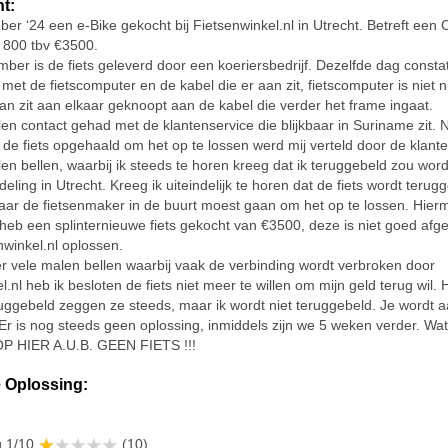
ht:
er ‘24 een e-Bike gekocht bij Fietsenwinkel.nl in Utrecht. Betreft een
800 tbv €3500.
ber is de fiets geleverd door een koeriersbedrijf. Dezelfde dag constat
 met de fietscomputer en de kabel die er aan zit, fietscomputer is niet 
van zit aan elkaar geknoopt aan de kabel die verder het frame ingaat.
en contact gehad met de klantenservice die blijkbaar in Suriname zit. 
 de fiets opgehaald om het op te lossen werd mij verteld door de klante
en bellen, waarbij ik steeds te horen kreeg dat ik teruggebeld zou wor
deling in Utrecht. Kreeg ik uiteindelijk te horen dat de fiets wordt teru
 naar de fietsenmaker in de buurt moest gaan om het op te lossen. Hierm
 heb een splinternieuwe fiets gekocht van €3500, deze is niet goed afge
nwinkel.nl oplossen.
 vele malen bellen waarbij vaak de verbinding wordt verbroken door
l.nl heb ik besloten de fiets niet meer te willen om mijn geld terug wil. 
ruggebeld zeggen ze steeds, maar ik wordt niet teruggebeld. Je wordt aan
r is nog steeds geen oplossing, inmiddels zijn we 5 weken verder. Wat 
OOP HIER A.U.B. GEEN FIETS !!!
 Oplossing:
g 1/10
(10)