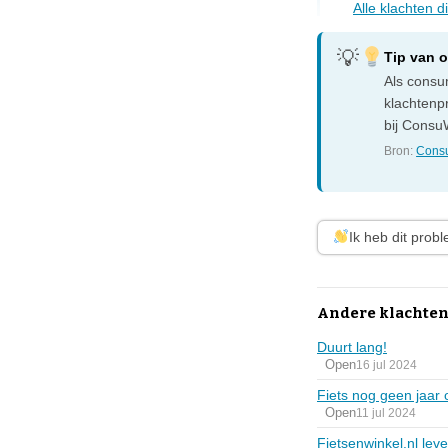
Alle klachten d
Tip van 
Als consum
klachtenp
bij ConsuW
Bron:
Consu
Ik heb dit prob
Andere klachten
Duurt lang!
Open
16 jul 2024
Fiets nog geen jaar 
Open
11 jul 2024
Fietsenwinkel.nl lev