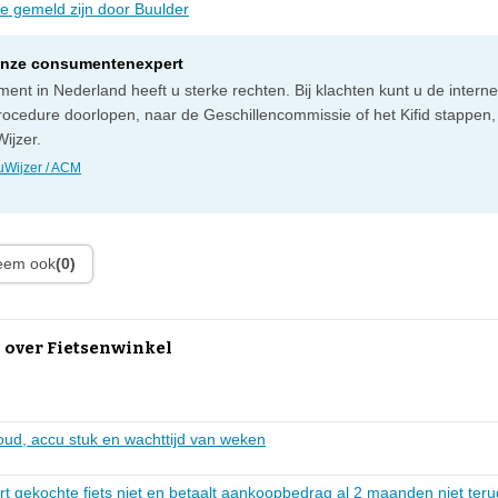
ie gemeld zijn door Buulder
onze consumentenexpert
ent in Nederland heeft u sterke rechten. Bij klachten kunt u de intern
rocedure doorlopen, naar de Geschillencommissie of het Kifid stappen,
ijzer.
Wijzer / ACM
leem ook
(0)
 over Fietsenwinkel
oud, accu stuk en wachttijd van weken
ert gekochte fiets niet en betaalt aankoopbedrag al 2 maanden niet teru