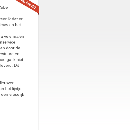
 Cube
eer ik dat er
nieuw en het
Na vele malen
nservice.
den door de
ggestuurd en
ee ga ik niet
leverd. Dit
Hierover
 het lijntje
een vreselijk