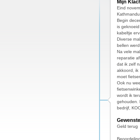
Mijn Klac
Eind novemb
Kathmandu 
Begin decem
is geknoeid
kabeltje er
Diverse mal
bellen werd
Na vele mal
reparatie af
dat ik zelf
akkoord, ik
moet fietse
Ook nu weer
fietsenwinke
wordt ik te
gehouden. E
bedrijf, K
Gewenste
Geld terug
Beoordelin