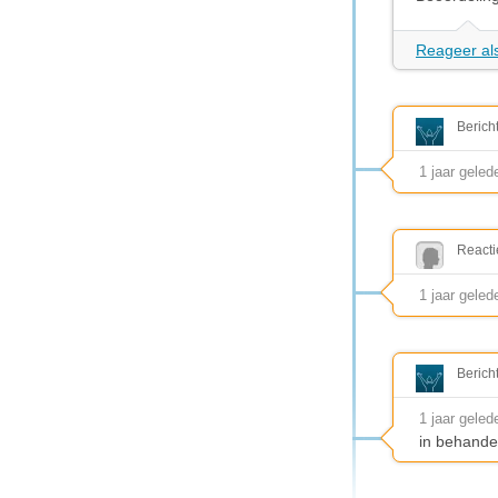
Reageer als
Berich
1 jaar geled
Reacti
1 jaar geled
Berich
1 jaar geled
in behande