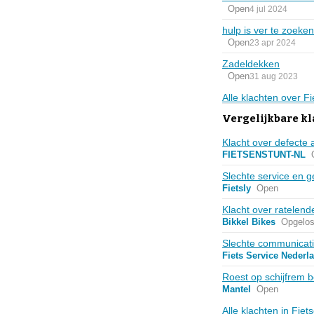
Open
4 jul 2024
hulp is ver te zoeken
Open
23 apr 2024
Zadeldekken
Open
31 aug 2023
Alle klachten over F
Vergelijkbare kl
Klacht over defecte
FIETSENSTUNT-NL
Slechte service en g
Fietsly
Open
Klacht over ratelend
Bikkel Bikes
Opgelos
Slechte communicat
Fiets Service Nederl
Roest op schijfrem b
Mantel
Open
Alle klachten in Fie