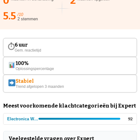
0
2
5.5
/10
2 stemmen
6 uur
⏱
Gem. reactietijd
100%
Oplossingspercentage
Stabiel
Trend afgelopen 3 maanden
Meest voorkomende klachtcategorieën bij Expert
Electronica Winkels - ketens
92
Veelgestelde vragen over Expert