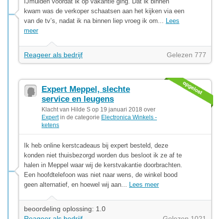
IJmuiden voordat ik op vakantie ging. Dat ik binnen
kwam was de verkoper schaatsen aan het kijken via een
van de tv’s, nadat ik na binnen liep vroeg ik om...
Lees
meer
Reageer als bedrijf
Gelezen 777
Expert Meppel, slechte
service en leugens
Klacht van Hilde S op 19 januari 2018 over
Expert
in de categorie
Electronica Winkels -
ketens
Ik heb online kerstcadeaus bij expert besteld, deze
konden niet thuisbezorgd worden dus besloot ik ze af te
halen in Meppel waar wij de kerstvakantie doorbrachten.
Een hoofdtelefoon was niet naar wens, de winkel bood
geen alternatief, en hoewel wij aan...
Lees meer
beoordeling oplossing: 1.0
Reageer als bedrijf
Gelezen 1021