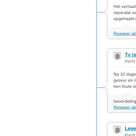
Het verhaal 
reparatie a
opgehaald 
Reageer als
Tv i
Klacht
Na 10 dagen
gezeur en 
een foute a
beoordeling
Reageer als
Leve
Klacht