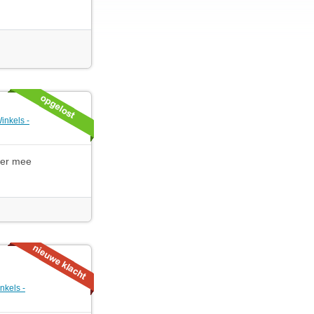
inkels -
 er mee
nkels -