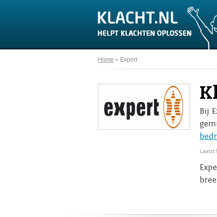
Home
Expert
K
Bij 
gemi
bedr
Laatst
Expe
bree