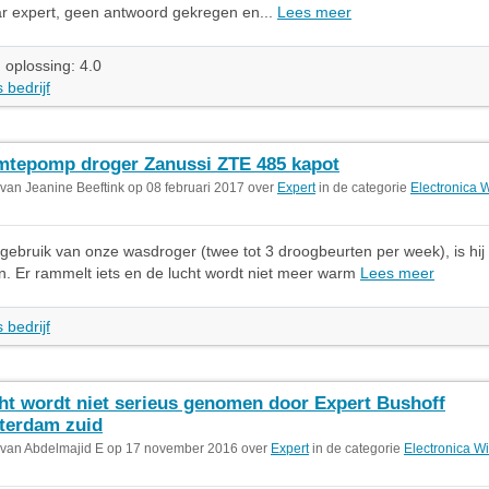
r expert, geen antwoord gekregen en...
Lees meer
 oplossing: 4.0
 bedrijf
tepomp droger Zanussi ZTE 485 kapot
 van Jeanine Beeftink op 08 februari 2017 over
Expert
in de categorie
Electronica W
 gebruik van onze wasdroger (twee tot 3 droogbeurten per week), is hij
. Er rammelt iets en de lucht wordt niet meer warm
Lees meer
 bedrijf
ht wordt niet serieus genomen door Expert Bushoff
terdam zuid
 van Abdelmajid E op 17 november 2016 over
Expert
in de categorie
Electronica Wi