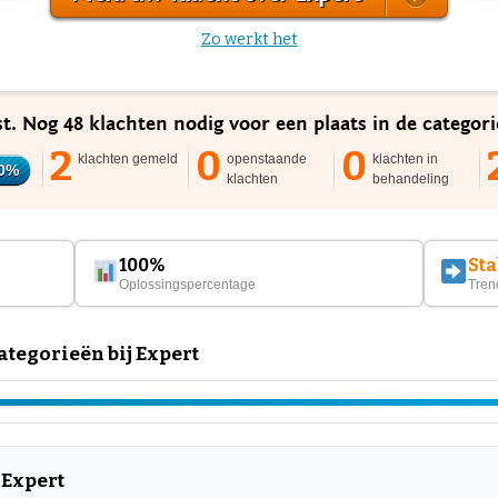
Zo werkt het
st. Nog 48 klachten nodig voor een plaats in de categor
2
0
0
klachten gemeld
openstaande
klachten in
0%
klachten
behandeling
100%
Sta
Oplossingspercentage
Tren
tegorieën bij Expert
 Expert