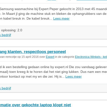
 Samsung wasmachine bij Expert Peper gekocht in 2013 met 45 maan
e. In Maart jl ging de machine stuk en bleken de ophangrubbers van de
en kabel breuk in. De kabel breuk...
Lees meer
 oplossing: 2.0
 bedrijf
ng klanten. respectloos personeel
 van remcotje op 15 april 2016 over
Expert
in de categorie
Electronica Winkels - ke
ad ik een bestelling gedaan online by expert.nl Die zou vandaag geleve
aal) toen kreeg ik te horen dat het niet ging lukken. Dus nam een m
ntoor kontact op met my en die zei. Hij is...
Lees meer
 bedrijf
rmatie over gekochte laptop klopt niet