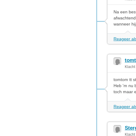
Na een best
afwachtend 
wanneer hi
Reageer als
tomt
Klacht
tomtom tt s
Heb 'm nu b
toch maar e
Reageer als
Ster
Klacht