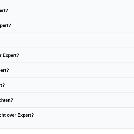
ert?
xpert?
r Expert?
pert?
rt?
achten?
acht over Expert?