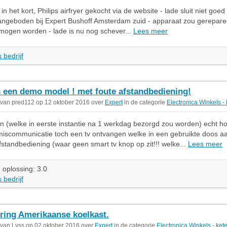
in het kort, Philips airfryer gekocht via de website - lade sluit niet goed
angeboden bij Expert Bushoff Amsterdam zuid - apparaat zou gereparee
mogen worden - lade is nu nog schever...
Lees meer
 bedrijf
s een demo model ! met foute afstandbediening!
 van pred112 op 12 oktober 2016 over
Expert
in de categorie
Electronica Winkels -
 (welke in eerste instantie na 1 werkdag bezorgd zou worden) echt h
miscommunicatie toch een tv ontvangen welke in een gebruikte doos 
fstandbediening (waar geen smart tv knop op zit!!! welke...
Lees meer
 oplossing: 3.0
 bedrijf
ring Amerikaanse koelkast.
 van Lyss op 02 oktober 2016 over
Expert
in de categorie
Electronica Winkels - ket