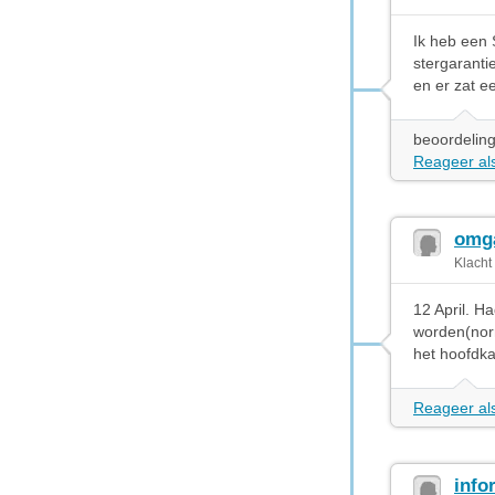
Ik heb een
stergaranti
en er zat e
beoordeling
Reageer als
omga
Klacht
12 April. H
worden(norm
het hoofdka
Reageer als
info