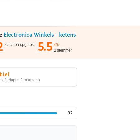
ie
Electronica Winkels - ketens
2
5.5
klachten opgelost
/10
2 stemmen
biel
d afgelopen 3 maanden
92