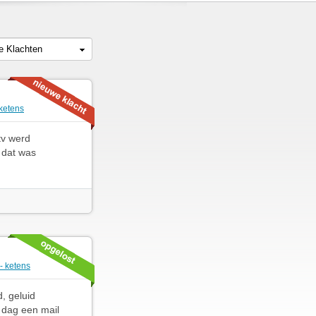
le Klachten
 ketens
tv werd
 dat was
- ketens
, geluid
 dag een mail