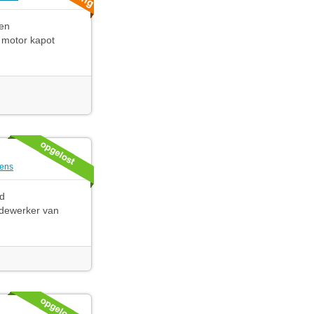
den
 motor kapot
tens
rd
edewerker van