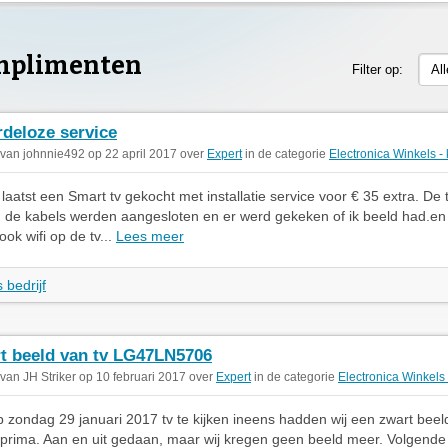
mplimenten
Filter op:
Al
deloze service
 van johnnie492 op 22 april 2017 over
Expert
in de categorie
Electronica Winkels -
 laatst een Smart tv gekocht met installatie service voor € 35 extra. De 
 de kabels werden aangesloten en er werd gekeken of ik beeld had.en
 ook wifi op de tv...
Lees meer
 bedrijf
t beeld van tv LG47LN5706
 van JH Striker op 10 februari 2017 over
Expert
in de categorie
Electronica Winkels 
p zondag 29 januari 2017 tv te kijken ineens hadden wij een zwart beeld
prima. Aan en uit gedaan, maar wij kregen geen beeld meer. Volgende