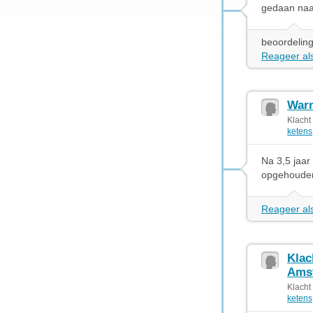
gedaan naa
beoordeling
Reageer als
Warm
Klacht
ketens
Na 3,5 jaar
opgehouden
Reageer als
Klac
Ams
Klacht
ketens