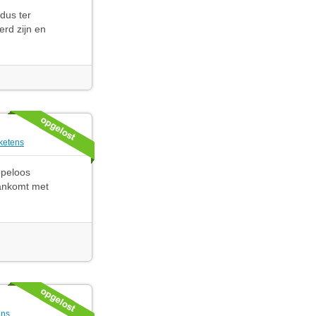
 dus ter
rd zijn en
 ketens
opeloos
aankomt met
ens