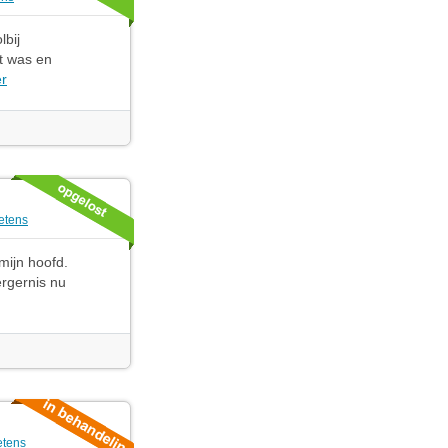
lbij
t was en
r
ketens
mijn hoofd.
ergernis nu
etens