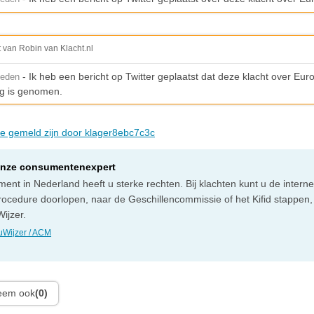
t van Robin van Klacht.nl
- Ik heb een bericht op Twitter geplaatst dat deze klacht over Eurof
leden
g is genomen.
die gemeld zijn door klager8ebc7c3c
onze consumentenexpert
ent in Nederland heeft u sterke rechten. Bij klachten kunt u de intern
rocedure doorlopen, naar de Geschillencommissie of het Kifid stappen,
ijzer.
Wijzer / ACM
leem ook
(0)