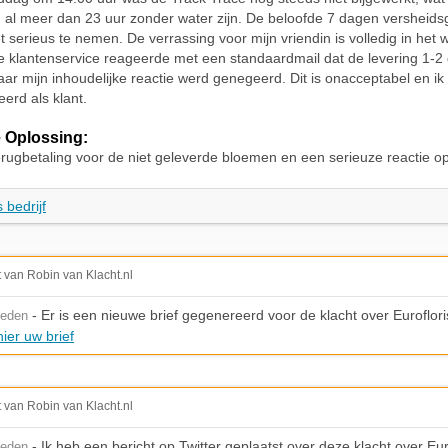
al meer dan 23 uur zonder water zijn. De beloofde 7 dagen versheidsg
t serieus te nemen. De verrassing voor mijn vriendin is volledig in het 
e klantenservice reageerde met een standaardmail dat de levering 1-2
aar mijn inhoudelijke reactie werd genegeerd. Dit is onacceptabel en ik
eerd als klant.
 Oplossing:
terugbetaling voor de niet geleverde bloemen en een serieuze reactie op
 bedrijf
t van Robin van Klacht.nl
- Er is een nieuwe brief gegenereerd voor de klacht over Euroflori
leden
ier uw brief
t van Robin van Klacht.nl
- Ik heb een bericht op Twitter geplaatst over deze klacht over Euro
leden