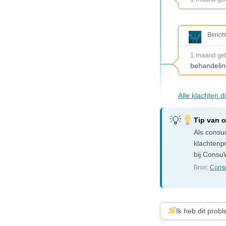
Berich
1 maand ge
behandelin
Alle klachten 
Tip van 
Als consum
klachtenp
bij ConsuW
Bron:
Consu
Ik heb dit prob