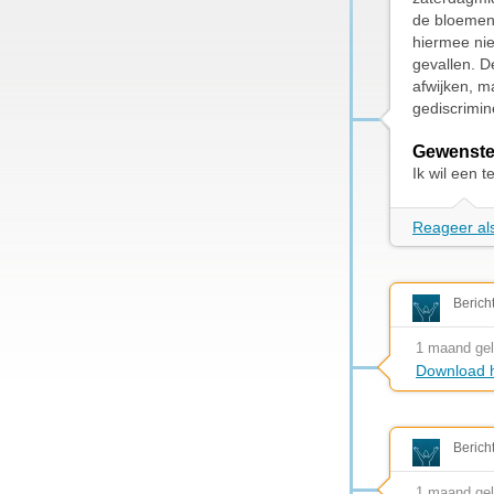
de bloemen 
hiermee nie
gevallen. D
afwijken, m
gediscrimin
Gewenste
Ik wil een 
Reageer als
Berich
1 maand ge
Download h
Berich
1 maand ge