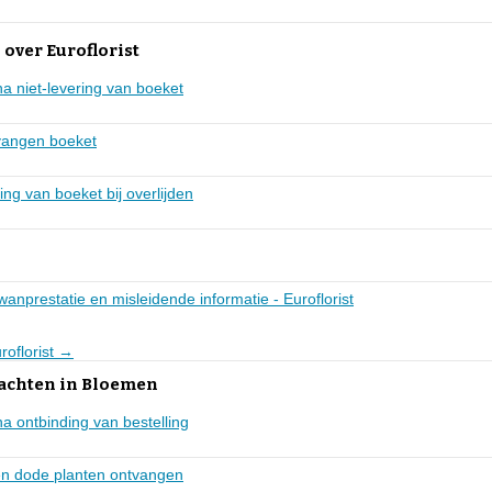
over Euroflorist
a niet-levering van boeket
tvangen boeket
ing van boeket bij overlijden
 wanprestatie en misleidende informatie - Euroflorist
roflorist →
lachten in Bloemen
a ontbinding van bestelling
en dode planten ontvangen