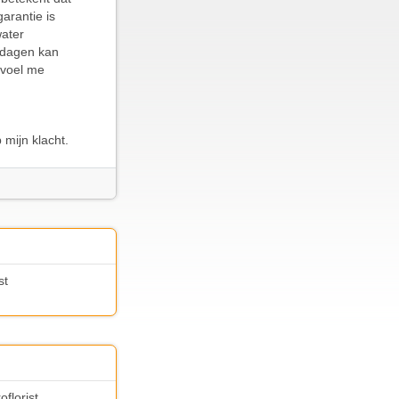
arantie is
water
 dagen kan
 voel me
 mijn klacht.
st
florist