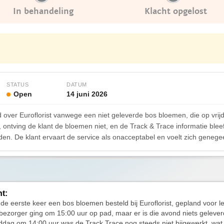
In behandeling
Klacht opgelost
STATUS
DATUM
Open
14 juni 2026
d over Euroflorist vanwege een niet geleverde bos bloemen, die op vri
 ontving de klant de bloemen niet, en de Track & Trace informatie ble
en. De klant ervaart de service als onacceptabel en voelt zich genege
ht:
 de eerste keer een bos bloemen besteld bij Euroflorist, gepland voor l
 bezorger ging om 15:00 uur op pad, maar er is die avond niets geleve
dag om 14:00 uur was de Track Trace nog steeds niet bijgewerkt, wat