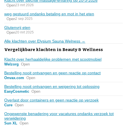
Klacht over slechte massage-ervaring op 20-3-2026
Open
23 mrt 2026
weg gestuurd ondanks betaling en mot in het eten
Open
2 sep 2025
Glutenvrij eten
Open
20 mrt 2025
Alle klachten over Elysium Sauna Welness →
Vergelijkbare klachten in Beauty & Wellness
Klacht over herhaaldelijke problemen met scootmobiel
Welzorg
Open
Bestelling nooit ontvangen en geen reactie op contact
Onvax.com
Open
Bestelling nooit ontvangen en weigering tot oplossing
EasyCosmetic
Open
Overlast door containers en geen reactie op verzoek
Cure
Open
Ongewenste benadering voor vacatures ondanks verzoek tot
verwijdering
Sun XL
Open