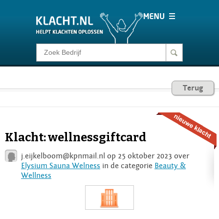
Klacht melden
Consumentenrecht
Terug
Barometer
Klacht: wellnessgiftcard
Voor Bedrijven
j.eijkelboom@kpnmail.nl
op 25 oktober 2023 over
Elysium Sauna Welness
in de categorie
Beauty &
Wellness
Login