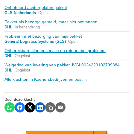
Onbeheerd achtergelaten pakket
GLS Netherlands
Open
Pakket als bezorgd gemeld, maar niet ontvangen
DHL
In behandeling
Probleem met bezorging van mijn pakket
General Logistics Systems (GLS)
Open
Onbereikbare klantenservice en retourlabel probleem
DHL
Opgelost
Weigering van levering van pakket JVGL0624229102799884
DHL
Opgelost
Alle klachten in Koeriersbedrijven en post →
Deel deze klacht