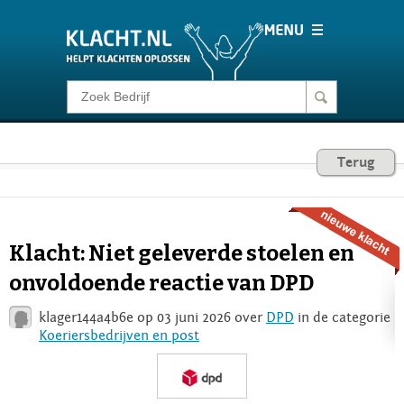
Klacht melden
Consumentenrecht
Terug
Barometer
Klacht: Niet geleverde stoelen en
Voor Bedrijven
onvoldoende reactie van DPD
klager144a4b6e op 03 juni 2026 over
DPD
in de categorie
Login
Koeriersbedrijven en post