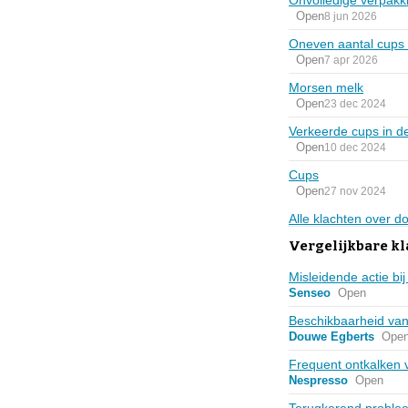
Onvolledige verpakk
Open
8 jun 2026
Oneven aantal cups 
Open
7 apr 2026
Morsen melk
Open
23 dec 2024
Verkeerde cups in d
Open
10 dec 2024
Cups
Open
27 nov 2024
Alle klachten over d
Vergelijkbare kl
Misleidende actie bi
Senseo
Open
Beschikbaarheid van
Douwe Egberts
Ope
Frequent ontkalken 
Nespresso
Open