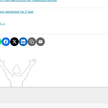
em met Aeroccino 4R melkopschuimer
eo apparaat na 2 jaar
ie →