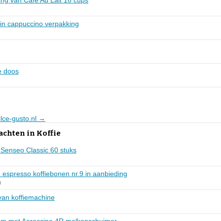
ing van Café Au Lait 16 cups
in cappuccino verpakking
e doos
olce-gusto.nl →
achten in Koffie
j Senseo Classic 60 stuks
 espresso koffiebonen nr.9 in aanbieding
n
van koffiemachine