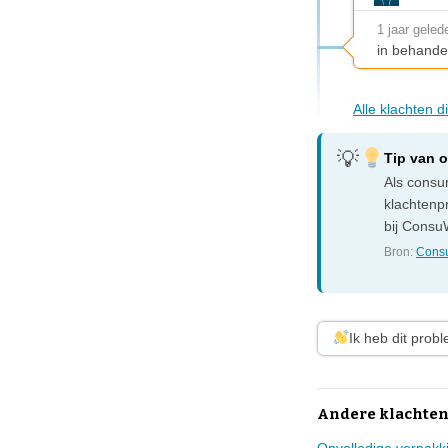
1 jaar geled
in behande
Alle klachten d
Tip van 
Als consum
klachtenp
bij ConsuW
Bron:
Consu
Ik heb dit prob
Andere klachten