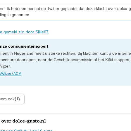
- Ik heb een bericht op Twitter geplaatst dat deze klacht over dolce-g
en
ling is genomen.
ie gemeld zijn door Sillie67
onze consumentenexpert
ent in Nederland heeft u sterke rechten. Bij klachten kunt u de intern
rocedure doorlopen, naar de Geschillencommissie of het Kifid stappen,
ijzer.
Wijzer / ACM
leem ook
(1)
 over dolce-gusto.nl