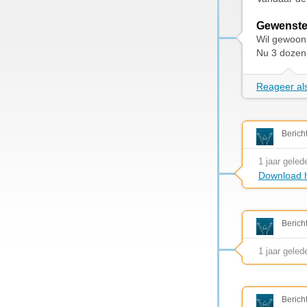
Gewenste
Wil gewoon a
Nu 3 dozen 
Reageer als
Berich
1 jaar geled
Download h
Berich
1 jaar geled
Berich