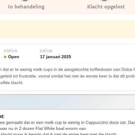
In behandeling
Klacht opgelost
STATUS
DATUM
Open
17 januari 2025
n dat er te weinig melk cups in de aangekochte koffiedozen van Dolce Gu
geleid tot frustratie, vooral omdat het niet de eerste keer is dat dit pr
elfde klacht.
ht:
ee gemaakt dat er een melk cup te weinig in Cappuccino doos zat. Da
ar nu in 2 dozen Flat White baal enorm van.
klacht maar ik begrijp dat ik niet de enige bent met die klacht.