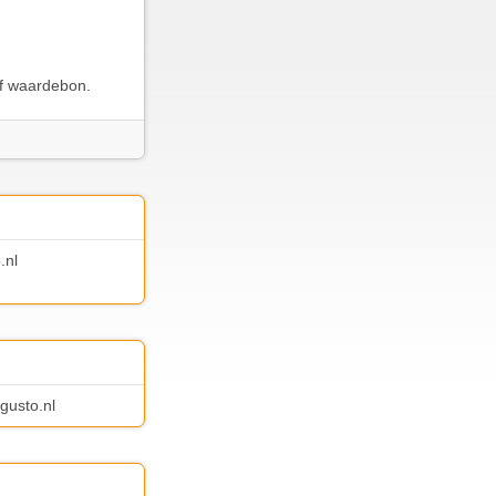
of waardebon.
.nl
gusto.nl