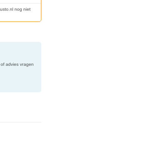
usto.nl nog niet
e
 of advies vragen