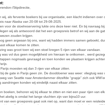
ht:
endon-/Stipdirectie,
en wij, als fervente boekers bij uw organisatie, een klacht indienen over
is naar Alaska van 20-08 tot 29-08-2025.
en voor de stoelreservering lukte ons deze keer niet. En bij navraag bi
 legen wij als antwooord dat het een groepsreis betrof en wij aan de ga
ewezen zouden krijgen.
nog geen argwaan bij ons, want wij hadden immers samen geboekt, du
aast elkaar komen te zitten.
ing was groot toen wij een stoel kregen 5 rijen van elkaar vandaan.
ig was vol dus geen mogelijkheid om hieraan te ontkomen , werd gezeg
stappen nogmaals gevraagd en toen konden we plaatsen krijgen achter 
arijs.
Parijs moesten wij dan 3 rijen van elkaar zitten.
bij de gate in Parijs geen zin. De dooddoener was weer: vliegtuig was v
weg van Seattle naar Amsterdammer ditzelfde “grapje” zich ook WW’e
g aandringen konden wij eindelijk naast elkaar zitten.
en boeken, behoren wij bij elkaar te zitten en niet een paar rijen van e
het akelig is omdat het lange vluchten zijn van bijna10 uur.
t van een groepsreis gaat ook niet op, want dan moet er een reisleider 