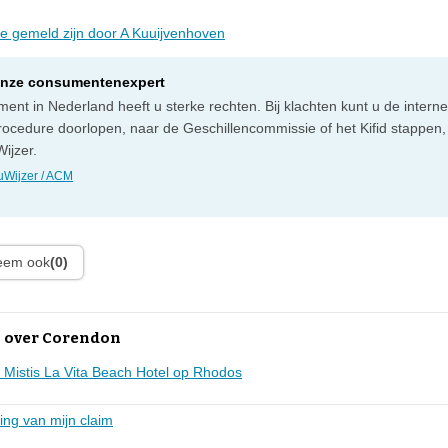
die gemeld zijn door A Kuuijvenhoven
onze consumentenexpert
ent in Nederland heeft u sterke rechten. Bij klachten kunt u de intern
rocedure doorlopen, naar de Geschillencommissie of het Kifid stappen,
ijzer.
Wijzer / ACM
leem ook
(0)
 over Corendon
in Mistis La Vita Beach Hotel op Rhodos
ing van mijn claim