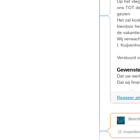
Op het vlie
ons TOT de 
gezien.
Het zal kos
hierdoor he
de vakantie
Wij verwach
I. Kuijven
Verstuurd v
Gewenste
Dat uw werk
Dat wij fin
Reageer als
Berich
11 maanden