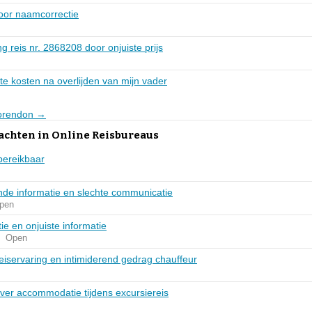
oor naamcorrectie
g reis nr. 2868208 door onjuiste prijs
te kosten na overlijden van mijn vader
Corendon →
achten in Online Reisbureaus
bereikbaar
nde informatie en slechte communicatie
pen
e en onjuiste informatie
Open
reiservaring en intimiderend gedrag chauffeur
over accommodatie tijdens excursiereis