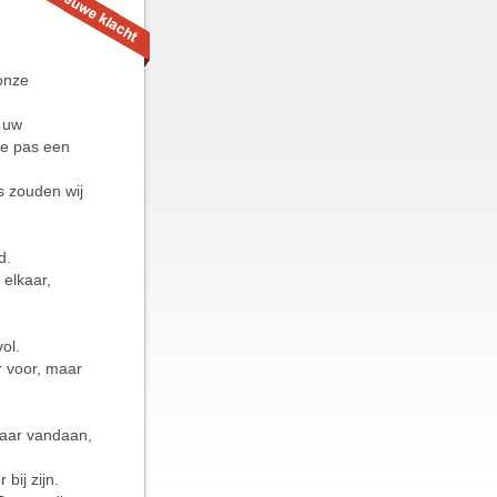
 onze
j uw
te pas een
s zouden wij
d.
elkaar,
ol.
r voor, maar
lkaar vandaan,
bij zijn.