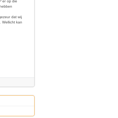
 er op die
r hebben
gezeur dat wij
 Wellicht kan