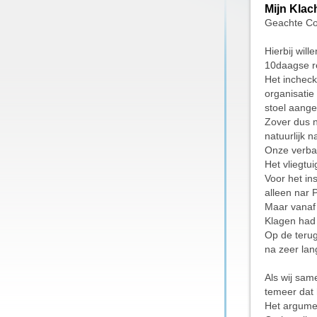
Mijn Klac
Geachte Cor
Hierbij will
10daagse re
Het incheck
organisatie
stoel aang
Zover dus 
natuurlijk n
Onze verbaz
Het vliegtu
Voor het in
alleen nar P
Maar vanaf 
Klagen had 
Op de terug
na zeer lan
Als wij sam
temeer dat 
Het argumen