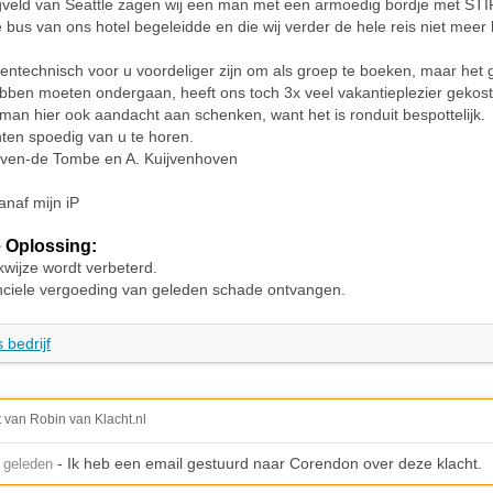
gveld van Seattle zagen wij een man met een armoedig bordje met STIP
bus van ons hotel begeleidde en die wij verder de hele reis niet mee
tentechnisch voor u voordeliger zijn om als groep te boeken, maar het 
bben moeten ondergaan, heeft ons toch 3x veel vakantieplezier gekost.
man hier ook aandacht aan schenken, want het is ronduit bespottelijk.
ten spoedig van u te horen.
hoven-de Tombe en A. Kuijvenhoven
anaf mijn iP
 Oplossing:
wijze wordt verbeterd.
anciele vergoeding van geleden schade ontvangen.
 bedrijf
t van Robin van Klacht.nl
- Ik heb een email gestuurd naar Corendon over deze klacht.
 geleden