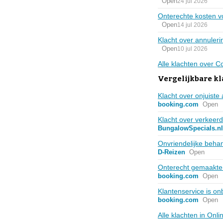
Open
24 jul 2026
Onterechte kosten v
Open
14 jul 2026
Klacht over annulerin
Open
10 jul 2026
Alle klachten over 
Vergelijkbare kl
Klacht over onjuiste
booking.com
Open
Klacht over verkeerd
BungalowSpecials.nl
Onvriendelijke beha
D-Reizen
Open
Onterecht gemaakte 
booking.com
Open
Klantenservice is on
booking.com
Open
Alle klachten in Onl