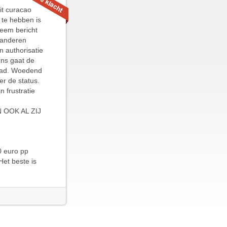
it curacao
 te hebben is
teem bericht
 anderen
n authorisatie
ens gaat de
ehad. Woedend
er de status.
 frustratie
 OOK AL ZIJ
0 euro pp
Het beste is