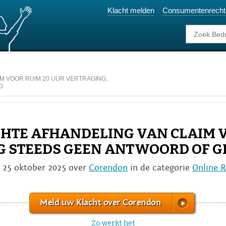
Klacht melden
Consumentenrecht
M VOOR RUIM 20 UUR VERTRAGING,
D
ECHTE AFHANDELING VAN CLAIM 
G STEEDS GEEN ANTWOORD OF G
 25 oktober 2025 over
Corendon
in de categorie
Online 
Meld uw Klacht over Corendon
Zo werkt het