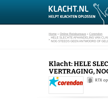
Home
Online Reisbureaus
Corendon
HELE SLECHTE AFHANDELING VAN CLAI
NOG STEEDS GEEN ANTWOORD OF GEL
Klacht: HELE SL
VERTRAGING, NO
RTX op