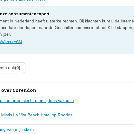
onze consumentenexpert
ent in Nederland heeft u sterke rechten. Bij klachten kunt u de intern
rocedure doorlopen, naar de Geschillencommissie of het Kifid stappen,
ijzer.
Wijzer / ACM
leem ook
(0)
 over Corendon
e kamer en slecht eten tijdens vakantie
in Mistis La Vita Beach Hotel op Rhodos
ing van mijn claim