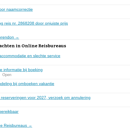
oor naamcorrectie
g reis nr. 2868208 door onjuiste prijs
Corendon →
achten in Online Reisbureaus
 accommodatie en slechte service
e informatie bij boeking
Open
ndeling bij omboeken vakantie
reserveringen voor 2027, verzoek om annulering
bereikbaar
ine Reisbureaus →