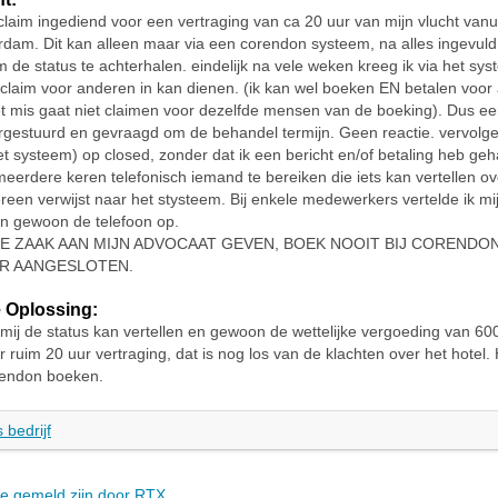
claim ingediend voor een vertraging van ca 20 uur van mijn vlucht vanu
dam. Dit kan alleen maar via een corendon systeem, na alles ingevuld
om de status te achterhalen. eindelijk na vele weken kreeg ik via het sys
 claim voor anderen in kan dienen. (ik kan wel boeken EN betalen voor
t mis gaat niet claimen voor dezelfde mensen van de boeking). Dus ee
rgestuurd en gevraagd om de behandel termijn. Geen reactie. vervolg
het systeem) op closed, zonder dat ik een bericht en/of betaling heb g
meerdere keren telefonisch iemand te bereiken die iets kan vertellen ov
reen verwijst naar het stysteem. Bij enkele medewerkers vertelde ik mijn
n gewoon de telefoon op.
DE ZAAK AAN MIJN ADVOCAAT GEVEN, BOEK NOOIT BIJ CORENDON
VR AANGESLOTEN.
 Oplossing:
mij de status kan vertellen en gewoon de wettelijke vergoeding van 60
r ruim 20 uur vertraging, dat is nog los van de klachten over het hotel. 
orendon boeken.
 bedrijf
die gemeld zijn door RTX