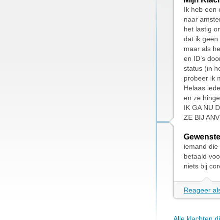
Ik heb een 
naar amster
het lastig 
dat ik geen
maar als he
en ID’s doo
status (in 
probeer ik 
Helaas iede
en ze hinge
IK GA NU 
ZE BIJ AN
Gewenste
iemand die 
betaald voo
niets bij c
Reageer als
Alle klachten 