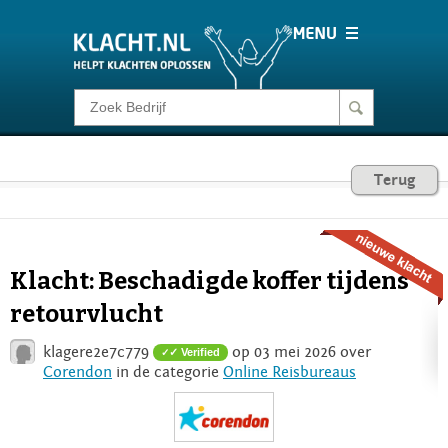
Klacht melden
Consumentenrecht
Terug
Barometer
Klacht: Beschadigde koffer tijdens
Voor Bedrijven
retourvlucht
klagere2e7c779
op 03 mei 2026 over
✓ Verified
Login
Corendon
in de categorie
Online Reisbureaus