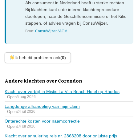
Als consument in Nederland heeft u sterke rechten.
Bij klachten kunt u de interne klachtenprocedure
doorlopen, naar de Geschillencommissie of het Kifid
stappen, of advies vragen bij ConsuWijzer.
Bron:
ConsuWijzer / ACM
Ik heb dit probleem ook
(0)
Andere klachten over Corendon
Klacht over verblijf in Mistis La Vita Beach Hotel op Rhodos
Open
5 aug 2026
Langdurige afhandeling van mijn claim
Open
24 jul 2026
Onterechte kosten voor naamcorrectie
Open
14 jul 2026
Klacht over annulering reis nr. 2868208 door onjuiste prijs