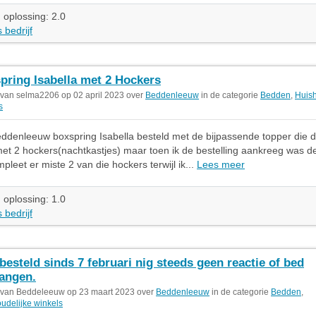
 oplossing: 2.0
 bedrijf
pring Isabella met 2 Hockers
 van selma2206 op 02 april 2023 over
Beddenleeuw
in de categorie
Bedden
,
Huish
s
beddenleeuw boxspring Isabella besteld met de bijpassende topper die d
et 2 hockers(nachtkastjes) maar toen ik de bestelling aankreeg was de
pleet er miste 2 van die hockers terwijl ik...
Lees meer
 oplossing: 1.0
 bedrijf
besteld sinds 7 februari nig steeds geen reactie of bed
angen.
 van Beddeleeuw op 23 maart 2023 over
Beddenleeuw
in de categorie
Bedden
,
udelijke winkels