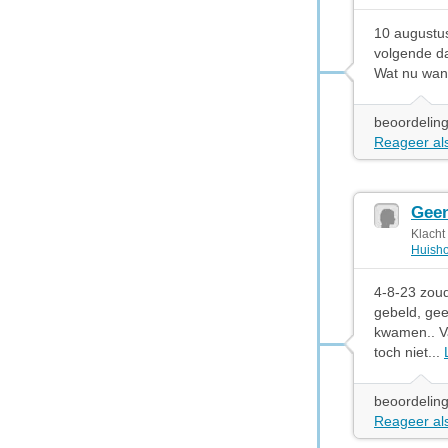
10 augustu
volgende d
Wat nu want 
beoordeling
Reageer als
Geen
Klach
Huisho
4-8-23 zoud
gebeld, gee
kwamen.. Va
toch niet...
beoordeling
Reageer als