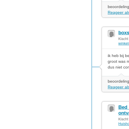
beoordeling
Reageer als
boxs
Klacht
winkel
ik heb bij 
groot was m
dus niet com
beoordeling
Reageer als
Bed 
ontv
Klacht
Huisho