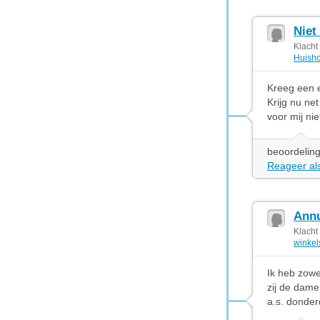
Niet
Klacht
Huisho
Kreeg een 
Krijg nu ne
voor mij nie
beoordeling
Reageer als
Annu
Klacht
winkel
Ik heb zowe
zij de dame
a.s. donde