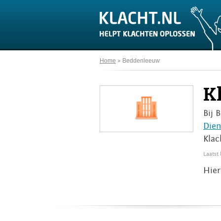
Home
Beddenleeuw
K
Bij 
Dien
Klac
Laatst
Hier