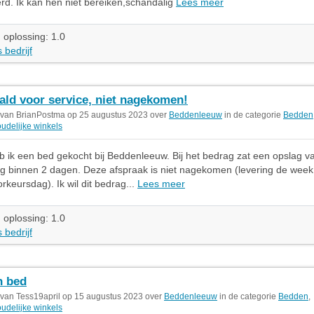
erd. Ik kan hen niet bereiken,schandalig
Lees meer
 oplossing: 1.0
 bedrijf
ald voor service, niet nagekomen!
 van BrianPostma op 25 augustus 2023 over
Beddenleeuw
in de categorie
Bedden
udelijke winkels
 ik een bed gekocht bij Beddenleeuw. Bij het bedrag zat een opslag v
ng binnen 2 dagen. Deze afspraak is niet nagekomen (levering de week
rkeursdag). Ik wil dit bedrag...
Lees meer
 oplossing: 1.0
 bedrijf
n bed
 van Tess19april op 15 augustus 2023 over
Beddenleeuw
in de categorie
Bedden
,
udelijke winkels