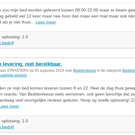
s zou mijn bed worden geleverd tussen 08:00-22:00 maar er kwam ge
ag gebeld wel 12 keer maar nee hoor dan maar een mail maar ook niks
als je niet thuis...
Lees meer
 oplossing: 1.0
 bedrijf
 levering, niet bereikbaar.
t van STRASTERS op 05 augustus 2023 over
Beddenleeuw
in de categorie
Bedde
udelijke winkels
en ze mijn bed komen leveren tussen 8 en 22. Heel de dag thuis gewa
n reactie. Van Beddenleeuw niets vernomen, ook geen berichtje dat ze
ndaag veel soortgelijke reviews gelezen. Hoop op snelle oplossing! 
Lees meer
 oplossing: 1.0
 bedrijf