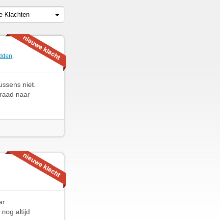
le Klachten
dden
,
ssens niet.
 raad naar
ar
nog altijd