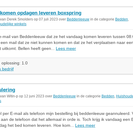
 komen opdagen leveren boxspring
 van Derek Smolders op 07 juli 2023 over
Beddenleeuw
in de categorie
Bedden
,
udelijke winkels
e-mail van Beddenleeuw dat ze het vandaag komen leveren tussen 08:
t een mail dat ze niet kunnen komen en dat ze het verplaatsen naar e
t uitkomt. Bellen heeft geen...
Lees meer
 oplossing: 1.0
 bedrijf
lering
 van Witin-p op 12 juni 2023 over
Beddenleeuw
in de categorie
Bedden
,
Huishoude
s
l per E-mail als telefoon mijn bestelling bij beddenleeuw geannuleerd.
 aan de telefoon dat het allemaal in orde is. Toch krijg ik vandaag een 
rdag het bed komen leveren. Hoe kom...
Lees meer