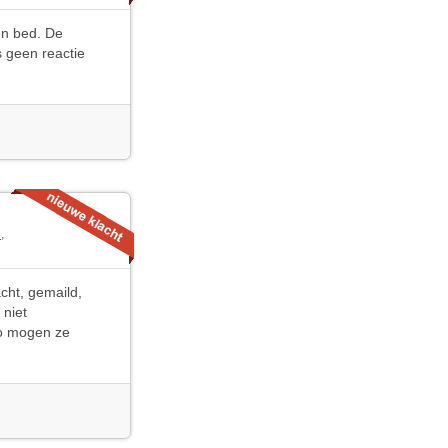
en bed. De
 geen reactie
n
,
cht, gemaild,
 niet
Zo mogen ze