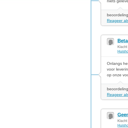
niets gelev
beoordeling
Reageer als
Beta
Klacht
Huisho
Onlangs heb
voor leveri
op onze voo
beoordeling
Reageer als
Gee
Klacht
Huisho