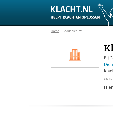
Home
Beddenleeuw
K
Bij 
Dien
Klac
Laatst
Hier