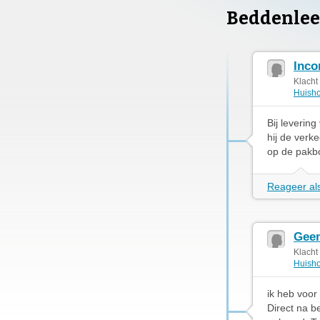
Beddenlee
Inco
Klacht
Huisho
Bij leverin
hij de verk
op de pakbo
Reageer als
Geen
Klacht
Huisho
ik heb voor
Direct na b