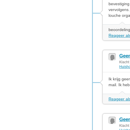
bevestiging
vervolgens..
louche orga
beoordeling
Reageer als
Geen
Klacht
Huisho
Ik krijg ge
mail. Ik he
Reageer als
Geen
Klacht