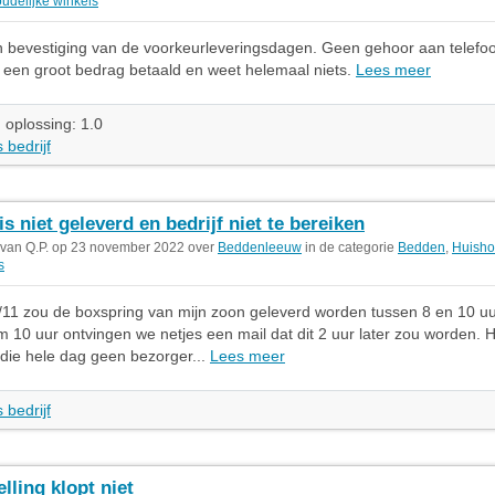
udelijke winkels
en bevestiging van de voorkeurleveringsdagen. Geen gehoor aan telefo
b een groot bedrag betaald en weet helemaal niets.
Lees meer
 oplossing: 1.0
 bedrijf
is niet geleverd en bedrijf niet te bereiken
 van Q.P. op 23 november 2022 over
Beddenleeuw
in de categorie
Bedden
,
Huisho
s
11 zou de boxspring van mijn zoon geleverd worden tussen 8 en 10 uu
 10 uur ontvingen we netjes een mail dat dit 2 uur later zou worden. 
die hele dag geen bezorger...
Lees meer
 bedrijf
elling klopt niet