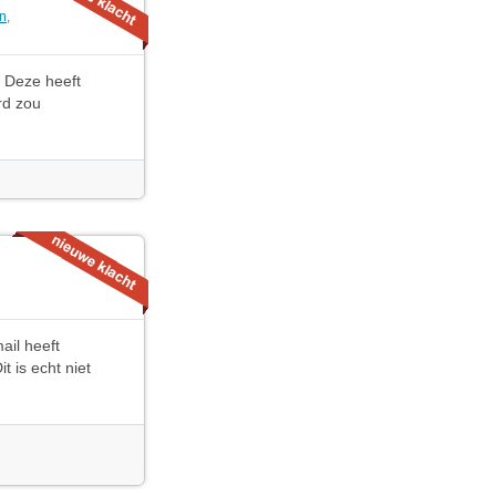
n
,
. Deze heeft
rd zou
ail heeft
 is echt niet