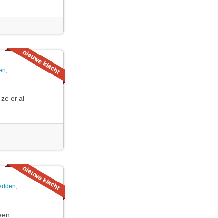
en
,
ze er al
edden
,
 een