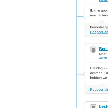
Huisho
Ik krijg ge
mail. Ik he
beoordeling
Reageer als
Bed 
Klacht
winkel
Dinsdag 22/
ochtend. Om
hebben we 
Reageer als
best