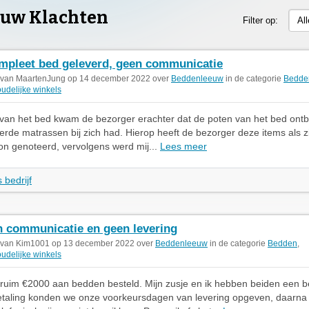
uw Klachten
Filter op:
Al
mpleet bed geleverd, geen communicatie
 van MaartenJung op 14 december 2022 over
Beddenleeuw
in de categorie
Bedde
udelijke winkels
g van het bed kwam de bezorger erachter dat de poten van het bed ont
eerde matrassen bij zich had. Hierop heeft de bezorger deze items als 
n genoteerd, vervolgens werd mij...
Lees meer
 bedrijf
 communicatie en geen levering
 van Kim1001 op 13 december 2022 over
Beddenleeuw
in de categorie
Bedden
,
udelijke winkels
 ruim €2000 aan bedden besteld. Mijn zusje en ik hebben beiden een b
etaling konden we onze voorkeursdagen van levering opgeven, daarna