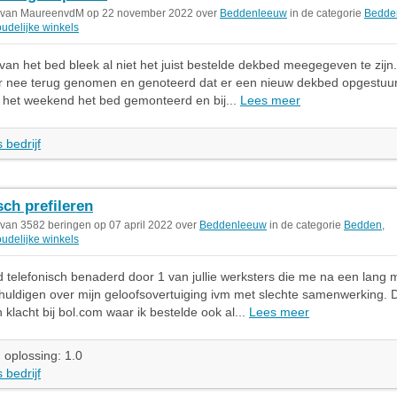
t van MaureenvdM op 22 november 2022 over
Beddenleeuw
in de categorie
Bedde
udelijke winkels
g van het bed bleek al niet het juist bestelde dekbed meegegeven te zijn
r nee terug genomen en genoteerd dat er een nieuw dekbed opgestuu
 het weekend het bed gemonteerd en bij...
Lees meer
 bedrijf
sch prefileren
 van 3582 beringen op 07 april 2022 over
Beddenleeuw
in de categorie
Bedden
,
udelijke winkels
 telefonisch benaderd door 1 van jullie werksters die me na een lang m
huldigen over mijn geloofsovertuiging ivm met slechte samenwerking. Dit
 klacht bij bol.com waar ik bestelde ook al...
Lees meer
 oplossing: 1.0
 bedrijf