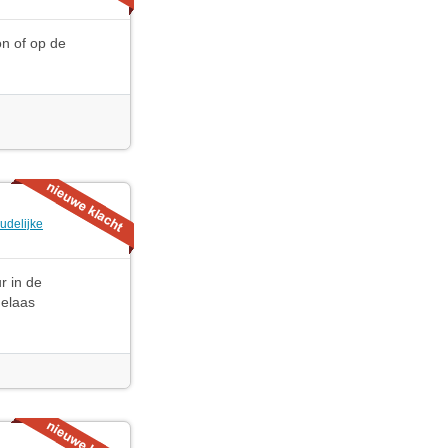
on of op de
udelijke
r in de
Helaas