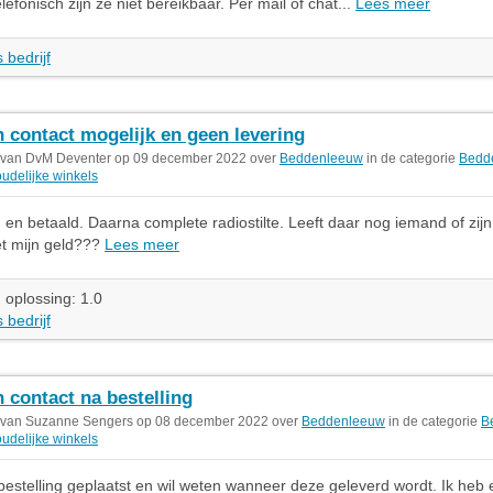
efonisch zijn ze niet bereikbaar. Per mail of chat...
Lees meer
 bedrijf
 contact mogelijk en geen levering
 van DvM Deventer op 09 december 2022 over
Beddenleeuw
in de categorie
Bedd
udelijke winkels
 en betaald. Daarna complete radiostilte. Leeft daar nog iemand of zijn 
t mijn geld???
Lees meer
 oplossing: 1.0
 bedrijf
 contact na bestelling
 van Suzanne Sengers op 08 december 2022 over
Beddenleeuw
in de categorie
B
udelijke winkels
bestelling geplaatst en wil weten wanneer deze geleverd wordt. Ik heb