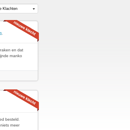
le Klachten
n
,
braken en dat
zijnde manko
ed besteld.
 niets meer