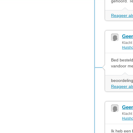
gehoord. Tel
Reageer als
Geen
Klacht
Huisho
Bed besteld
vandoor me
beoordeling
Reageer als
Geen
Klacht
Huisho
Ik heb een 