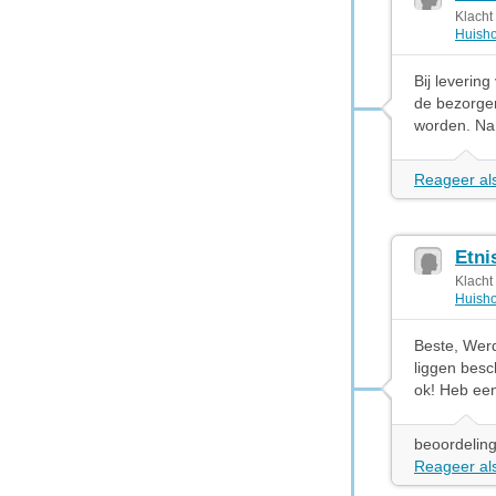
Klach
Huisho
Bij leverin
de bezorge
worden. Na
Reageer als
Etni
Klacht
Huisho
Beste, Werd
liggen besc
ok! Heb een
beoordeling
Reageer als