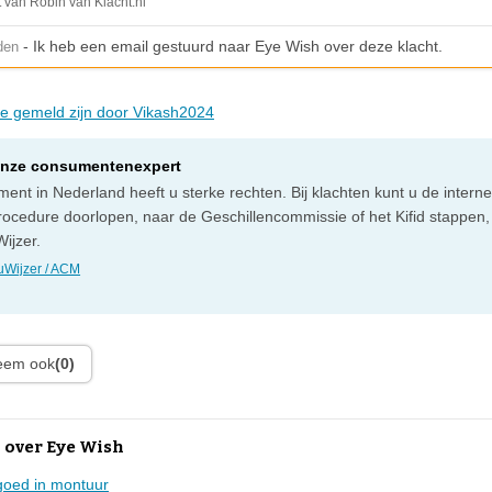
t van Robin van Klacht.nl
- Ik heb een email gestuurd naar Eye Wish over deze klacht.
den
die gemeld zijn door Vikash2024
onze consumentenexpert
ent in Nederland heeft u sterke rechten. Bij klachten kunt u de intern
rocedure doorlopen, naar de Geschillencommissie of het Kifid stappen,
ijzer.
Wijzer / ACM
leem ook
(0)
 over Eye Wish
goed in montuur