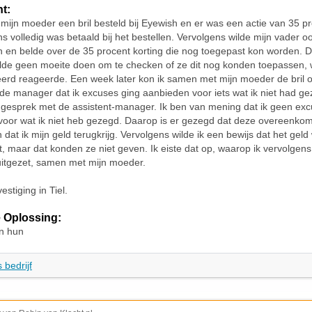
ht:
 mijn moeder een bril besteld bij Eyewish en er was een actie van 35 pr
ns volledig was betaald bij het bestellen. Vervolgens wilde mijn vader oo
 en belde over de 35 procent korting die nog toegepast kon worden.
ilde geen moeite doen om te checken of ze dit nog konden toepassen, 
teerd reageerde. Een week later kon ik samen met mijn moeder de bril 
de manager dat ik excuses ging aanbieden voor iets wat ik niet had ge
ngesprek met de assistent-manager. Ik ben van mening dat ik geen ex
oor wat ik niet heb gezegd. Daarop is er gezegd dat deze overeenkom
 dat ik mijn geld terugkrijg. Vervolgens wilde ik een bewijs dat het geld
t, maar dat konden ze niet geven. Ik eiste dat op, waarop ik vervolgens l
uitgezet, samen met mijn moeder.
estiging in Tiel.
 Oplossing:
n hun
 bedrijf