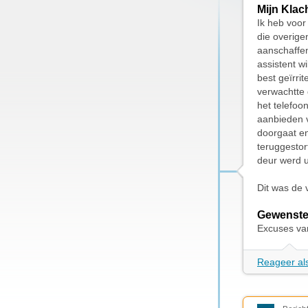
Mijn Klac
Ik heb voor
die overige
aanschaffen
assistent w
best geïrri
verwachtte 
het telefoo
aanbieden v
doorgaat en
teruggestor
deur werd 
Dit was de v
Gewenste
Excuses va
Reageer als