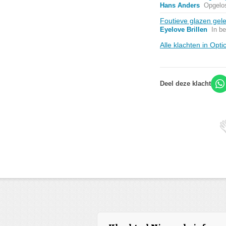
Hans Anders
Opgelo
Foutieve glazen gel
Eyelove Brillen
In b
Alle klachten in Opti
Deel deze klacht