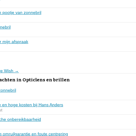
 pootje van zonnebril
nebril
r mijn afspraak
Eye Wish →
achten in Opticïens en brillen
zonnebril
 en hoge kosten bij Hans Anders
st
sche onbereikbaarheid
g omruilgarantie en foute centrering