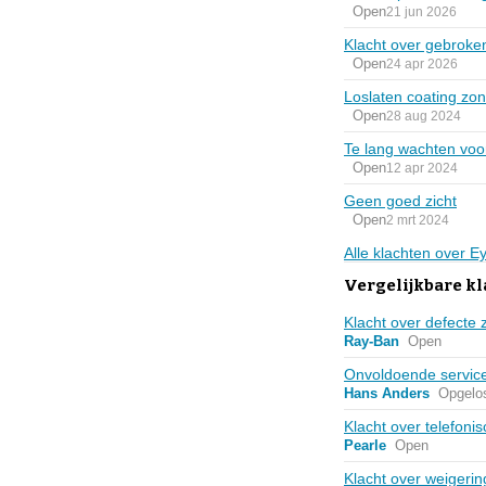
Open
21 jun 2026
Klacht over gebroken
Open
24 apr 2026
Loslaten coating zon
Open
28 aug 2024
Te lang wachten voo
Open
12 apr 2024
Geen goed zicht
Open
2 mrt 2024
Alle klachten over 
Vergelijkbare kl
Klacht over defecte 
Ray-Ban
Open
Onvoldoende service
Hans Anders
Opgelo
Klacht over telefoni
Pearle
Open
Klacht over weigerin