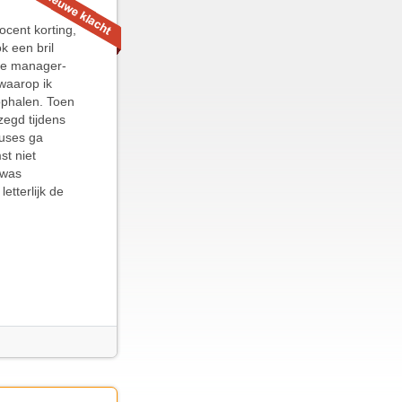
ocent korting,
k een bril
 De manager-
waarop ik
ophalen. Toen
zegd tijdens
cuses ga
st niet
 was
etterlijk de