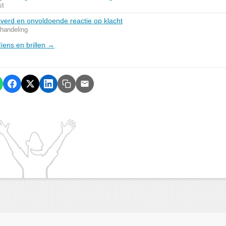
st
everd en onvoldoende reactie op klacht
ehandeling
cïens en brillen →