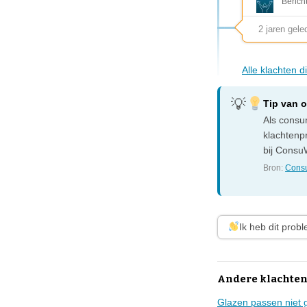
Berich
2 jaren gele
Alle klachten 
Tip van 
Als consum
klachtenp
bij ConsuW
Bron:
Consu
Ik heb dit prob
Andere klachten
Glazen passen niet 