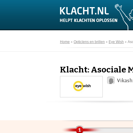
Home
Opticïens en brillen
Eye Wish
As
Klacht: Asociale
Vikash