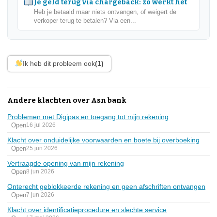
Je geld terug via chargeback: zo werkt het
Heb je betaald maar niets ontvangen, of weigert de
verkoper terug te betalen? Via een...
Ik heb dit probleem ook
(1)
Andere klachten over Asn bank
Problemen met Digipas en toegang tot mijn rekening
Open
16 jul 2026
Klacht over onduidelijke voorwaarden en boete bij overboeking
Open
25 jun 2026
Vertraagde opening van mijn rekening
Open
8 jun 2026
Onterecht geblokkeerde rekening en geen afschriften ontvangen
Open
7 jun 2026
Klacht over identificatieprocedure en slechte service