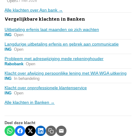
Open
17 mei 2026
Alle klachten over Asn bank →
Vergelijkbare klachten in Banken
Uitbetaling erfenis laat maanden op zich wachten
ING
Open
Langdurige uitbetaling erfenis en gebrek aan communicatie
ING
Open
Probleem met adreswijziging mede rekeninghouder
Rabobank
Open
Klacht over afwijzing persoonlijke lening met WIA WGA uitkering
ING
In behandeling
Klacht over onprofessionele klantenservice
ING
Open
Alle klachten in Banken →
Deel deze klacht