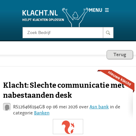
Klacht melden
Consumentenrecht
Terug
Barometer
Klacht: Slechte communicatie met
Voor Bedrijven
nabestaanden desk
RS126466194GB op 06 mei 2026 over
Asn bank
in de
Login
categorie
Banken