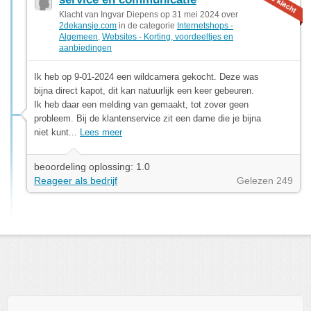
Klacht van Ingvar Diepens op 31 mei 2024 over
2dekansje.com
in de categorie
Internetshops -
Algemeen
,
Websites - Korting, voordeeltjes en
aanbiedingen
Ik heb op 9-01-2024 een wildcamera gekocht. Deze was
bijna direct kapot, dit kan natuurlijk een keer gebeuren.
Ik heb daar een melding van gemaakt, tot zover geen
probleem. Bij de klantenservice zit een dame die je bijna
niet kunt...
Lees meer
beoordeling oplossing: 1.0
Reageer als bedrijf
Gelezen 249