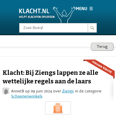
Klacht melden
Consumentenrecht
Terug
Barometer
Klacht: Bij Ziengs lappen ze alle
Voor Bedrijven
wettelijke regels aan de laars
AnnetB op 09 juni 2024 over
Ziengs
in de categorie
Login
Schoenenwinkels