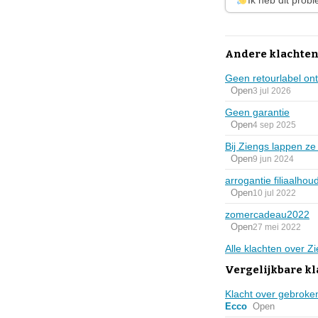
Ik heb dit prob
Andere klachten
Geen retourlabel on
Open
3 jul 2026
Geen garantie
Open
4 sep 2025
Bij Ziengs lappen ze 
Open
9 jun 2024
arrogantie filiaalhou
Open
10 jul 2022
zomercadeau2022
Open
27 mei 2022
Alle klachten over 
Vergelijkbare k
Klacht over gebroke
Ecco
Open