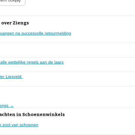
leem ook
(0)
 over Ziengs
tvangen na succesvolle retourmelding
alle wettelijke regels aan de laars
der Liesveld.
Ziengs →
lachten in Schoenenwinkels
n zool van schoenen