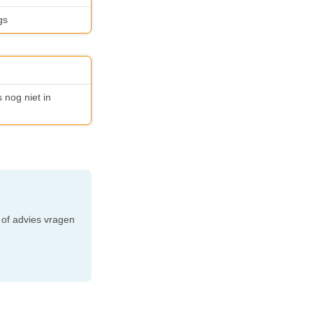
gs
 nog niet in
e
 of advies vragen