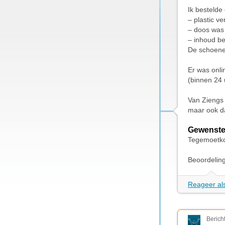
Ik bestelde
– plastic v
– doos was
– inhoud b
De schoene
Er was onl
(binnen 24 
Van Ziengs
maar ook da
Gewenste
Tegemoetk
Beoordelin
Reageer als
Berich