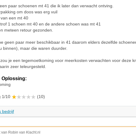
 een paar schoenen mt 41 die ik later dan verwacht ontving.
erpakking om doos was erg vuil
 van een mt 40
etrof 1 schoen mt 40 en de andere schoen was mt 41
n meteen retour gezonden.
ine geen paar meer beschikbaar in 41 daarom elders dezelfde schoene
u binnen), maar die waren duurder.
 zou je een tegemoetkoming voor meerkosten verwachten voor deze kn
arin zeer teleurgesteld.
 Oplossing:
oming
g 1/10
(10)
 bedrijf
t van Robin van Klacht.nl