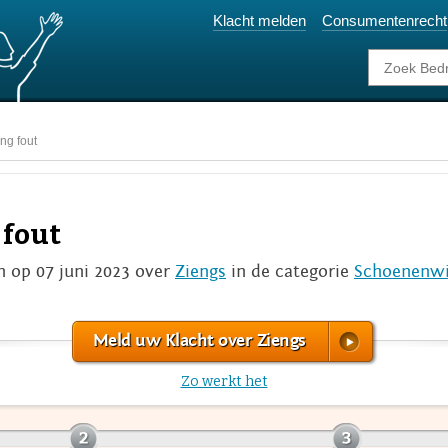
Klacht melden
Consumentenrecht
ing fout
 fout
 op 07 juni 2023 over
Ziengs
in de categorie
Schoenenwi
Meld uw Klacht over Ziengs
Zo werkt het