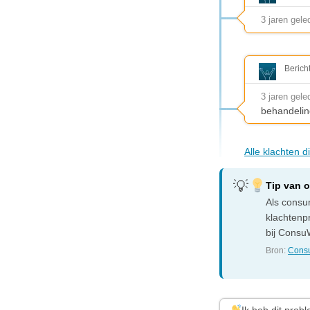
3 jaren gele
Berich
3 jaren gele
behandelin
Alle klachten 
Tip van 
Als consum
klachtenp
bij ConsuW
Bron:
Consu