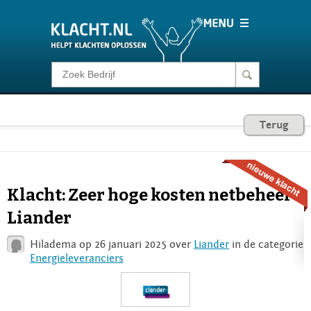
Klacht melden
Consumentenrecht
Terug
Barometer
Klacht: Zeer hoge kosten netbeheer
Voor Bedrijven
Liander
Hiladema op 26 januari 2025 over
Liander
in de categorie
Login
Energieleveranciers