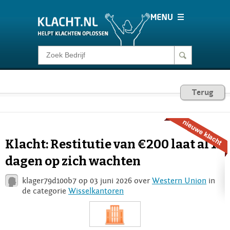
Klacht melden
Consumentenrecht
Terug
Barometer
Klacht: Restitutie van €200 laat al 11
Voor Bedrijven
dagen op zich wachten
klager79d100b7 op 03 juni 2026 over
Western Union
in
Login
de categorie
Wisselkantoren