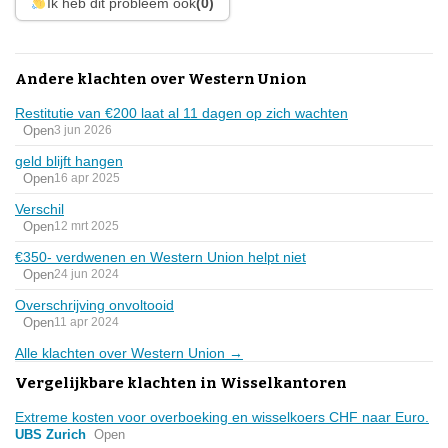
Ik heb dit probleem ook
(0)
Andere klachten over Western Union
Restitutie van €200 laat al 11 dagen op zich wachten
Open
3 jun 2026
geld blijft hangen
Open
16 apr 2025
Verschil
Open
12 mrt 2025
€350- verdwenen en Western Union helpt niet
Open
24 jun 2024
Overschrijving onvoltooid
Open
11 apr 2024
Alle klachten over Western Union →
Vergelijkbare klachten in Wisselkantoren
Extreme kosten voor overboeking en wisselkoers CHF naar Euro.
UBS Zurich
Open