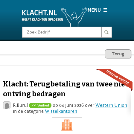
Klacht melden
Consumentenrecht
Terug
Barometer
Klacht: Terugbetaling van twee niet
Voor Bedrijven
ontving bedragen
R.Burul
op 04 juni 2026 over
Western Union
✓ Verified
Login
in de categorie
Wisselkantoren