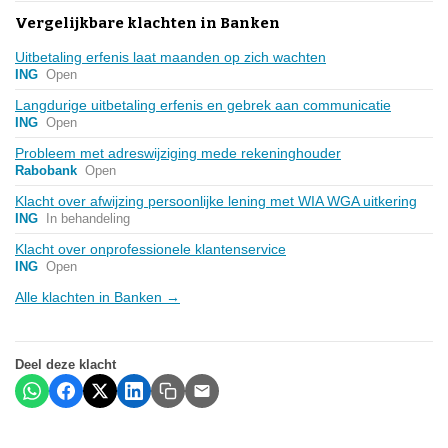
Vergelijkbare klachten in Banken
Uitbetaling erfenis laat maanden op zich wachten
ING
Open
Langdurige uitbetaling erfenis en gebrek aan communicatie
ING
Open
Probleem met adreswijziging mede rekeninghouder
Rabobank
Open
Klacht over afwijzing persoonlijke lening met WIA WGA uitkering
ING
In behandeling
Klacht over onprofessionele klantenservice
ING
Open
Alle klachten in Banken →
Deel deze klacht