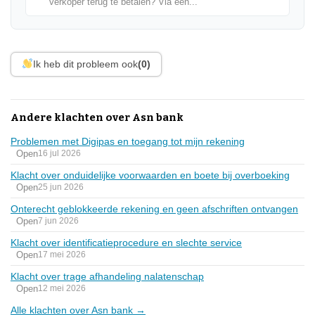
verkoper terug te betalen? Via een...
Ik heb dit probleem ook
(0)
Andere klachten over Asn bank
Problemen met Digipas en toegang tot mijn rekening
Open
16 jul 2026
Klacht over onduidelijke voorwaarden en boete bij overboeking
Open
25 jun 2026
Onterecht geblokkeerde rekening en geen afschriften ontvangen
Open
7 jun 2026
Klacht over identificatieprocedure en slechte service
Open
17 mei 2026
Klacht over trage afhandeling nalatenschap
Open
12 mei 2026
Alle klachten over Asn bank →