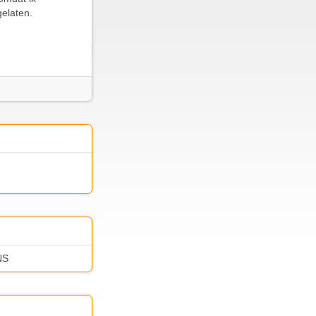
gelaten.
NS