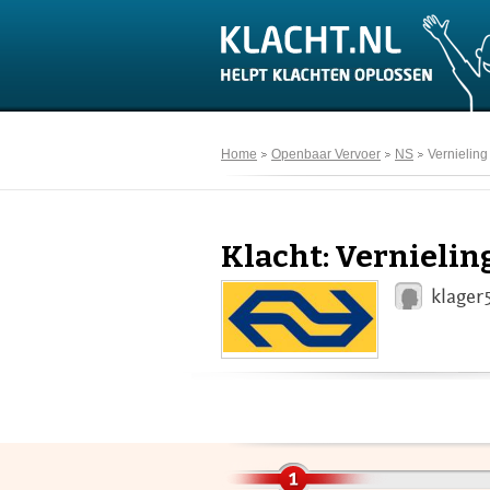
Home
Openbaar Vervoer
NS
Vernieling
Klacht: Vernielin
klager