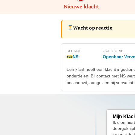
Nieuwe klacht
Wacht op reactie
BEDRIJF
CATEGORIE
NS
Openbaar Vervo
Een klant heeft een klacht ingediend
onderdelen. Bij contact met NS werd
beschouwt, aangezien hij verwacht d
Mijn Klac
Ik dien hier
doorgeknip
kreeg ik te 