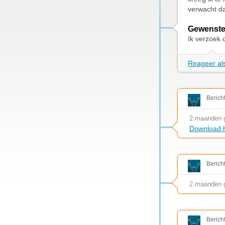
verwacht da
Gewenste
Ik verzoek 
Reageer als
Berich
2 maanden 
Download h
Berich
2 maanden 
Berich