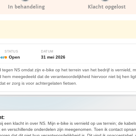
In behandeling
Klacht opgelost
STATUS
DATUM
er
Open
31 mei 2026
 tegen NS omdat zijn e-bike op het terrein van het bedrijf is vernield,
 hem meegedeeld dat de verantwoordelijkheid hiervoor niet bij hen ligt,
at er zorg is voor achtergelaten fietsen.
ht:
bij een klacht in over NS. Mijn e-bike is vernield op uw terrein; de kabels
t en verschillende onderdelen zijn meegenomen. Toen ik contact opna
horen dat dit niet hun verantwoordelijkheid is. Dit vind ik onacceptabel,