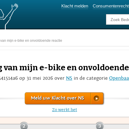
Klacht melden
Consumentenrecht
 van mijn e-bike en onvoldoende reactie
g van mijn e-bike en onvoldoende
541514a6 op 31 mei 2026 over
NS
in de categorie
Openbaa
Meld uw Klacht over NS
Zo werkt het