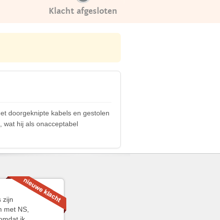
Klacht afgesloten
 met doorgeknipte kabels en gestolen
 wat hij als onacceptabel
 zijn
m met NS,
 omdat ik