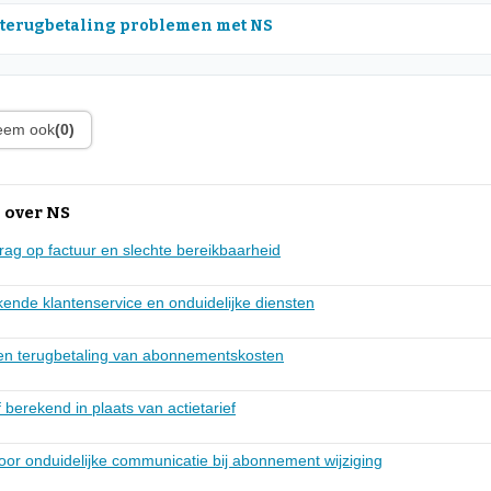
 terugbetaling problemen met NS
leem ook
(0)
 over NS
rag op factuur en slechte bereikbaarheid
kende klantenservice en onduidelijke diensten
en terugbetaling van abonnementskosten
f berekend in plaats van actietarief
oor onduidelijke communicatie bij abonnement wijziging