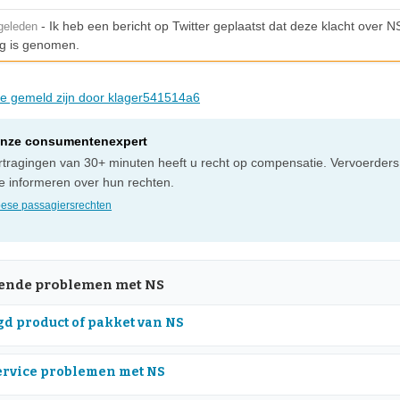
- Ik heb een bericht op Twitter geplaatst dat deze klacht over NS
geleden
g is genomen.
die gemeld zijn door klager541514a6
onze consumentenexpert
ertragingen van 30+ minuten heeft u recht op compensatie. Vervoerders z
te informeren over hun rechten.
ese passagiersrechten
ende problemen met NS
d product of pakket van NS
rvice problemen met NS