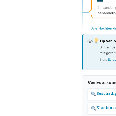
2 maanden 
behandelin
Alle klachten 
Tip van 
Bij treinv
reizigers 
Bron:
Europ
Veelvoorkom
Beschadig
Klantense