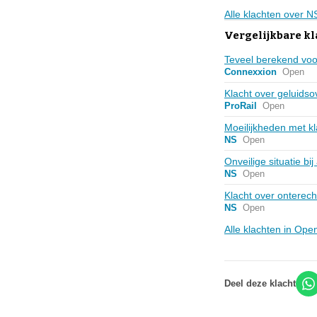
Alle klachten over 
Vergelijkbare k
Teveel berekend voo
Connexxion
Open
Klacht over geluidso
ProRail
Open
Moeilijkheden met kl
NS
Open
Onveilige situatie b
NS
Open
Klacht over onterec
NS
Open
Alle klachten in Op
Deel deze klacht