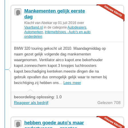
Mankementen gelijk eerste
dag
Klacht van Abekar op 01 juli 2016 over
Vaartland.nl
in de categorie
Autodealers
,
Automerken
,
Internetshops - Auto's en auto
onderdelen
BMW 320 touring gekocht uit 2010. Maandagmiddag op
naam gezet gelijk volgende dag mankementen
waargenomen. Ventilator airco kapot.ene bekerhouder
kapot.zonnescherm kapot.3 knopjes luchtroosters
kapot.beschadiging kenteken.meeste dingen die na
gebruik opvallen dus onmogelijk gelijk waar te nemen bij
bezichtiging.zij hebben ons...
Lees meer
beoordeling oplossing: 1.0
Reageer als bedrijf
Gelezen 708
hebben goede auto's maar