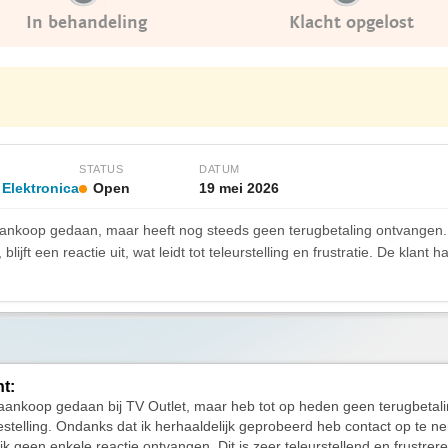
In behandeling
Klacht opgelost
STATUS
DATUM
 Elektronica
Open
19 mei 2026
 aankoop gedaan, maar heeft nog steeds geen terugbetaling ontvang
lijft een reactie uit, wat leidt tot teleurstelling en frustratie. De klant
ht:
aankoop gedaan bij TV Outlet, maar heb tot op heden geen terugbetal
estelling. Ondanks dat ik herhaaldelijk geprobeerd heb contact op te 
ik geen enkele reactie ontvangen. Dit is zeer teleurstellend en frustrer