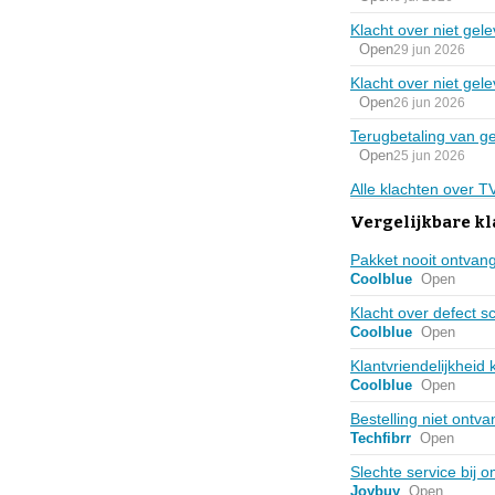
Klacht over niet gel
Open
29 jun 2026
Klacht over niet gel
Open
26 jun 2026
Terugbetaling van ge
Open
25 jun 2026
Alle klachten over T
Vergelijkbare kl
Pakket nooit ontvan
Coolblue
Open
Klacht over defect 
Coolblue
Open
Klantvriendelijkheid
Coolblue
Open
Bestelling niet ont
Techfibrr
Open
Slechte service bij o
Joybuy
Open