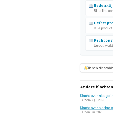
Bedenktij
Bij online aa
Defect pr
Is je product
Recht op 
Europa werkt
Ik heb dit prob
Andere klachten
Klacht over niet gel
Open
27 jul 2026
Klacht over slechte s
Open
6 jul 2026