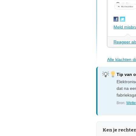
Meld misbr
Reageer als
Alle klachten 
Tip van 
Elektroni
dat na een
fabrieksga
Bron:
Wettel
Ken je rechte