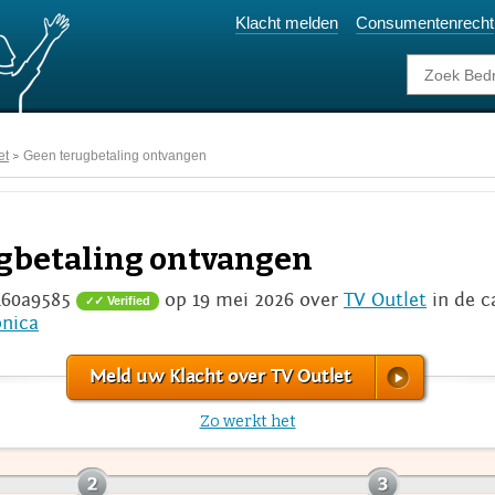
Klacht melden
Consumentenrecht
et
Geen terugbetaling ontvangen
ugbetaling ontvangen
160a9585
op 19 mei 2026 over
TV Outlet
in de c
✓ Verified
onica
Meld uw Klacht over TV Outlet
Zo werkt het