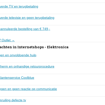
everde TV en terugbetaling
everde televisie en geen terugbetaling
annuleerde bestelling van € 749,-
V Outlet →
achten in Internetshops - Elektronica
gen en onvoldoende hulp
scherm en onhandige retourprocedure
 klantenservice Coolblue
vangen en geen reactie op communicatie
mruiling defecte tv