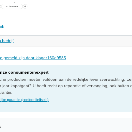
uik
 bedrijf
die gemeld zijn door klager160a9585
onze consumentenexpert
sche producten moeten voldoen aan de redelijke levensverwachting. Ee
 jaar kapotgaat? U heeft recht op reparatie of vervanging, ook buiten 
rantie.
ijke garantie (conformiteitseis)
n