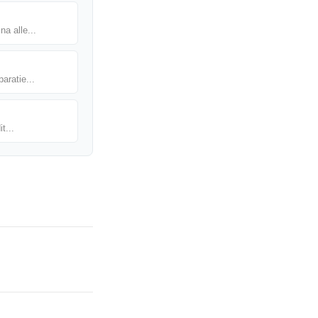
na alle...
aratie...
t...