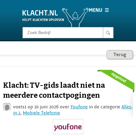
Klacht melden
Consumentenrecht
Terug
Barometer
Klacht: TV-gids laadt niet na
Voor Bedrijven
meerdere contactpogingen
voets1 op 10 juni 2026 over
Youfone
in de categorie
Alles-
Login
in-1
,
Mobiele Telefonie