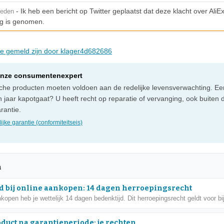
- Ik heb een bericht op Twitter geplaatst dat deze klacht over AliE
leden
g is genomen.
die gemeld zijn door klager4d682686
onze consumentenexpert
sche producten moeten voldoen aan de redelijke levensverwachting. Ee
 jaar kapotgaat? U heeft recht op reparatie of vervanging, ook buiten 
rantie.
ijke garantie (conformiteitseis)
n
d bij online aankopen: 14 dagen herroepingsrecht
nkopen heb je wettelijk 14 dagen bedenktijd. Dit herroepingsrecht geldt voor bij
oduct na garantieperiode: je rechten