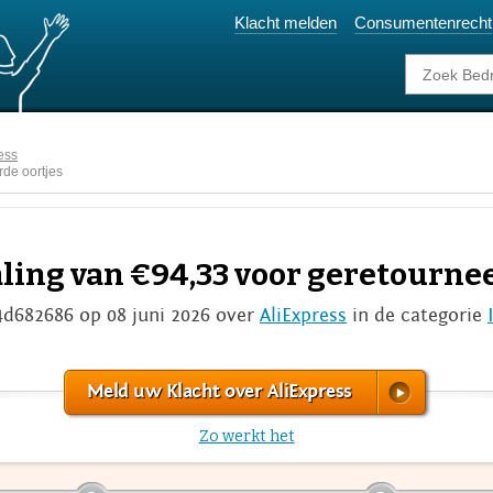
Klacht melden
Consumentenrecht
ess
rde oortjes
ling van €94,33 voor geretournee
4d682686 op 08 juni 2026 over
AliExpress
in de categorie
Meld uw Klacht over AliExpress
Zo werkt het