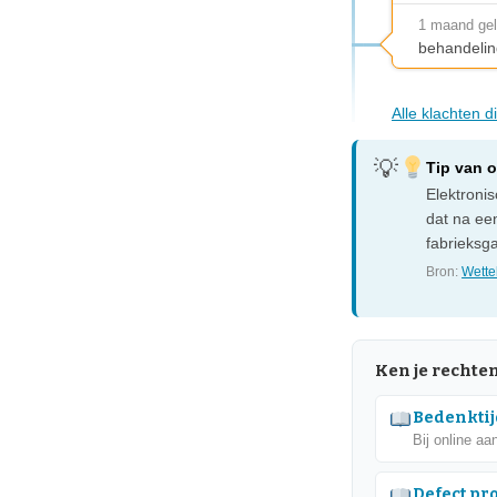
1 maand ge
behandelin
Alle klachten 
Tip van 
Elektroni
dat na een
fabrieksga
Bron:
Wettel
Ken je rechte
Bedenktij
Bij online aa
Defect pr