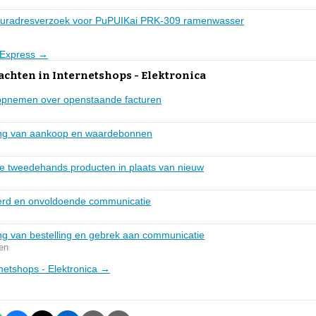
touradresverzoek voor PuPUIKai PRK-309 ramenwasser
liExpress →
achten in Internetshops - Elektronica
 opnemen over openstaande facturen
ring van aankoop en waardebonnen
de tweedehands producten in plaats van nieuw
everd en onvoldoende communicatie
ing van bestelling en gebrek aan communicatie
en
ernetshops - Elektronica →