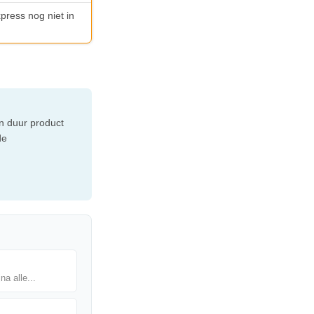
xpress nog niet in
n duur product
de
na alle...