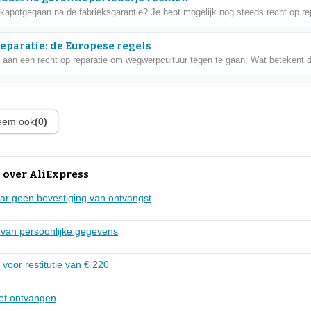
 kapotgegaan na de fabrieksgarantie? Je hebt mogelijk nog steeds recht op rep
reparatie: de Europese regels
 aan een recht op reparatie om wegwerpcultuur tegen te gaan. Wat betekent di
leem ook
(0)
 over AliExpress
ar geen bevestiging van ontvangst
 van persoonlijke gegevens
 voor restitutie van € 220
iet ontvangen