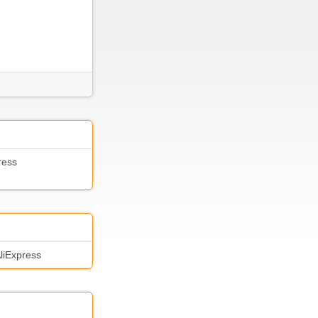
ress
AliExpress