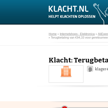
Home
Internetshops - Elektronica
AliExpr
Terugbetaling van €94,33 voor geretournee
Klacht: Terugbeta
klager