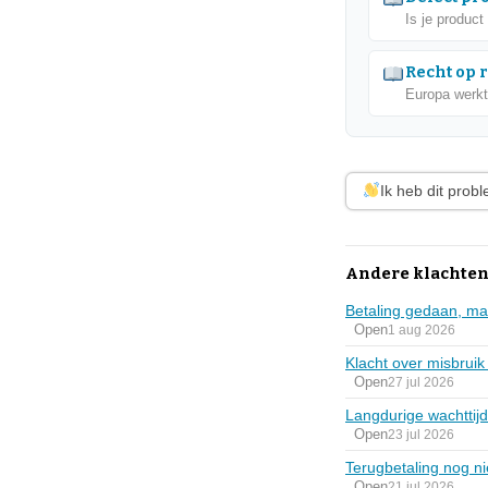
Is je product
Recht op 
Europa werkt
Ik heb dit prob
Andere klachten
Betaling gedaan, ma
Open
1 aug 2026
Klacht over misbruik
Open
27 jul 2026
Langdurige wachttijd
Open
23 jul 2026
Terugbetaling nog n
Open
21 jul 2026