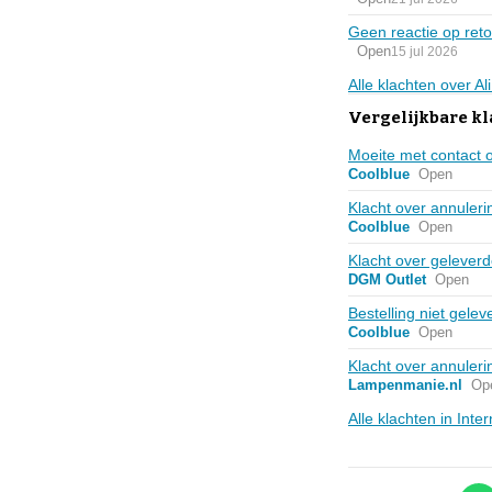
Geen reactie op re
Open
15 jul 2026
Alle klachten over A
Vergelijkbare kl
Moeite met contact
Coolblue
Open
Klacht over annule
Coolblue
Open
Klacht over gelever
DGM Outlet
Open
Bestelling niet gel
Coolblue
Open
Klacht over annuler
Lampenmanie.nl
Op
Alle klachten in Int