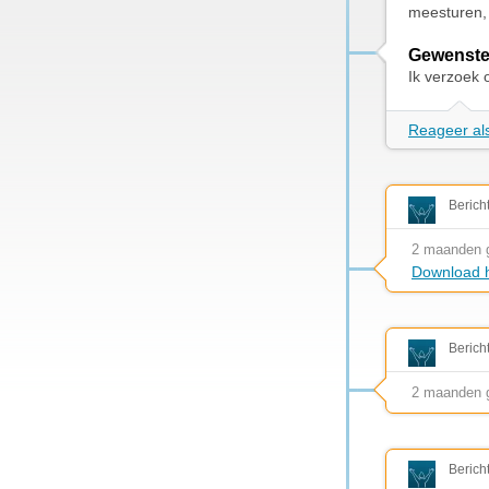
meesturen, 
Gewenste
Ik verzoek 
Reageer als
Berich
2 maanden 
Download h
Berich
2 maanden 
Berich