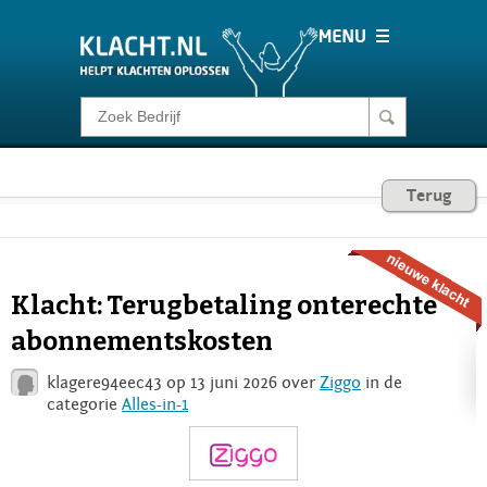
Klacht melden
Consumentenrecht
Terug
Barometer
Klacht: Terugbetaling onterechte
Voor Bedrijven
abonnementskosten
klagere94eec43 op 13 juni 2026 over
Ziggo
in de
Login
categorie
Alles-in-1